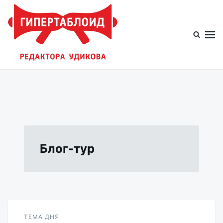
Перейти
Искать:
к
содержимому
Гипертаблоид редактора Удикова
Фотоблог человека мира
Блог-тур
ТЕМА ДНЯ