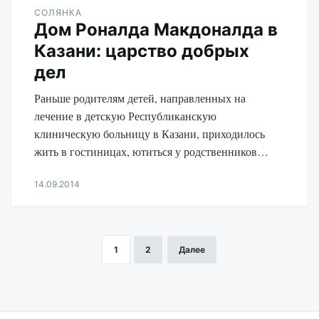
СОЛЯНКА
Дом Роналда Макдоналда в
Казани: царство добрых
дел
Раньше родителям детей, направленных на
лечение в детскую Республиканскую
клиническую больницу в Казани, приходилось
жить в гостиницах, ютиться у родственников…
14.09.2014
Aleksandr
Udikov
1
2
Далее
Пагинация
записей