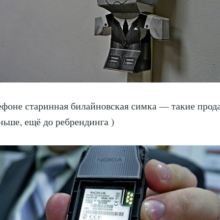
ефоне старинная билайновская симка — такие прода
аньше, ещё до ребрендинга )