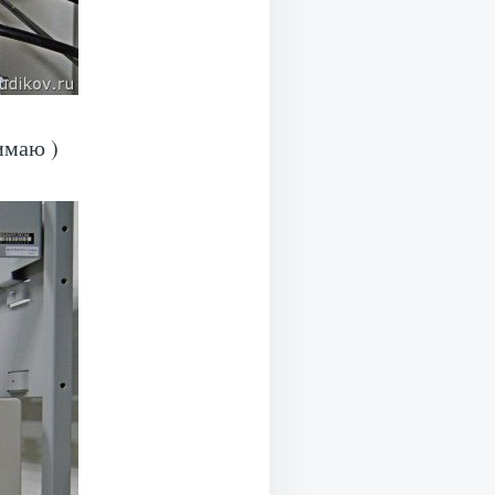
имаю )