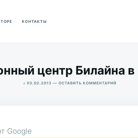
ВТОРЕ
КОНТАКТЫ
ва
нный центр Билайна в
в
ДЛЯ
03.02.2013
ОСТАВИТЬ КОММЕНТАРИЙ
КОММУТ
ALEKSANDR
ЦЕНТР
UDIKOV
БИЛАЙНА
В
ЧЕБОКСА
т Google