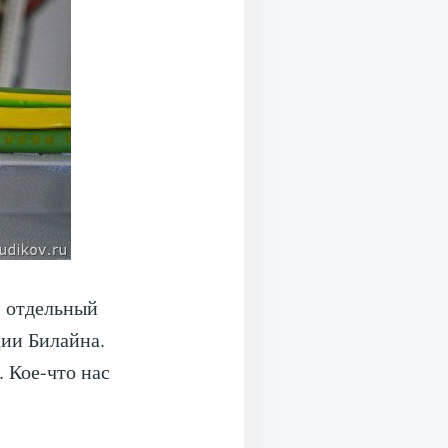
н отдельный
ции Билайна.
 Кое-что нас