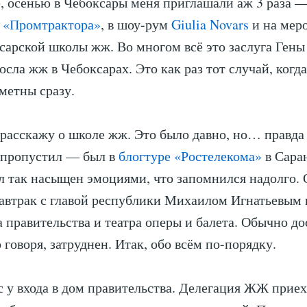
, осенью в Чебоксары меня приглашали аж 3 раза —
о
«Промтрактора»
, в шоу-рум
Giulia Novars
и на мер
сарской школы жж. Во многом всё это заслуга Ген
посла жж в Чебоксарах. Это как раз тот случай, ког
метны сразу.
я расскажу о школе жж. Это было давно, но… правда 
 пропустил — был в
блогтуре «Ростелекома»
в Саран
л так насыщен эмоциями, что запомнился надолго.
автрак с главой республики Михаилом Игнатьевым 
 правительства и театра оперы и балета. Обычно до
 говоря, затруднен. Итак, обо всём по-порядку.
с у входа в дом правительства. Делегация ЖЖ приех