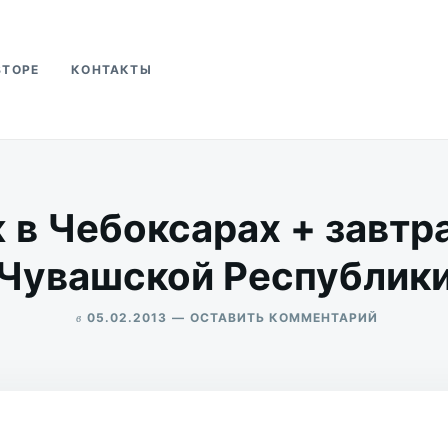
ВТОРЕ
КОНТАКТЫ
ва
в Чебоксарах + завтра
Чувашской Республик
в
ДЛЯ
05.02.2013
ОСТАВИТЬ КОММЕНТАРИЙ
ШКОЛА
ALEKSANDR
ЖЖ
UDIKOV
В
ЧЕБОКСА
+
ЗАВТРАК