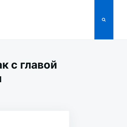
к с главой
и
РАХ