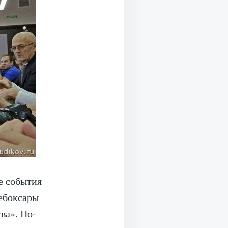
е события
Чебоксары
ва». По-