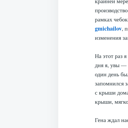
крайней мере
производств
рамках чебок
gmichailov
, 
изменения за
На этот раз 
дня я, увы —
один день бы
запомнился з
с крыши дома
крыши, мягко
Гена ждал на