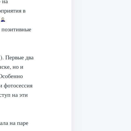
 на
оприятия в
ы
да позитивные
). Первые два
ске, но и
 Особенно
и фотосессия
ступ на эти
ала на паре