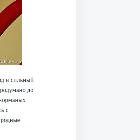
од и сильный
продумано до
анорманых
сь с
 родные