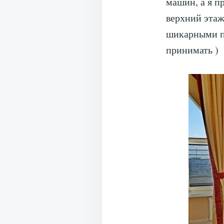
машин, а я п
верхний этаж
шикарными па
принимать )