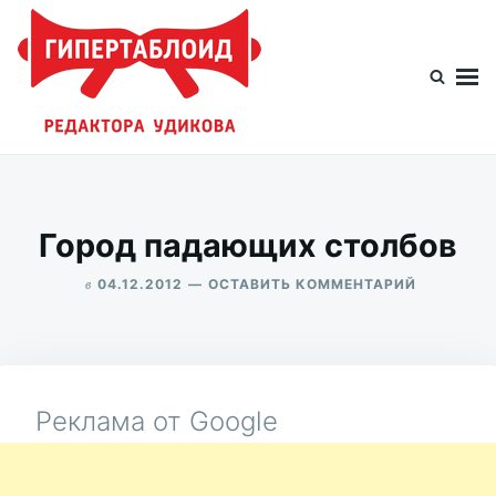
Перейти
Искать:
к
содержимому
Гипертаблоид редактора Удикова
Фотоблог человека мира
Город падающих столбов
в
ДЛЯ
04.12.2012
ОСТАВИТЬ КОММЕНТАРИЙ
ГОРОД
ALEKSANDR
ПАДАЮЩ
UDIKOV
СТОЛБОВ
Реклама от Google