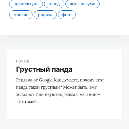
архитектура
город
игры разума
мнение
родина
фото
Навигация
по
ГОРОД
Грустный панда
записям
Реклама от Google Как думаете, почему этот
панда такой грустный? Может быть, ему
холодно? Или неуютно рядом с магазином
«Интим»?…