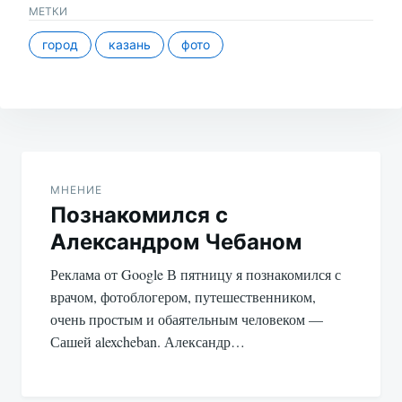
МЕТКИ
город
казань
фото
Навигация
по
МНЕНИЕ
Познакомился с
записям
Александром Чебаном
Реклама от Google В пятницу я познакомился с
врачом, фотоблогером, путешественником,
очень простым и обаятельным человеком —
Сашей alexcheban. Александр…