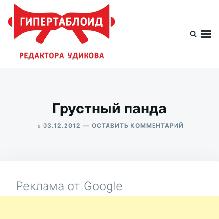
Перейти
Искать:
к
содержимому
Гипертаблоид редактора Удикова
Фотоблог человека мира
Грустный панда
в
ДЛЯ
03.12.2012
ОСТАВИТЬ КОММЕНТАРИЙ
ГРУСТНЫ
ALEKSANDR
ПАНДА
UDIKOV
Реклама от Google