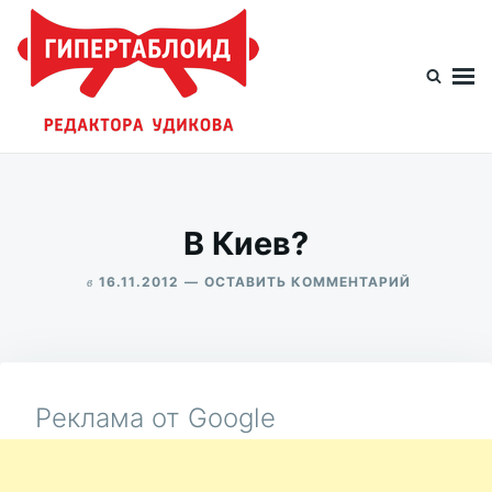
Перейти
Искать:
к
содержимому
Гипертаблоид редактора Удикова
Фотоблог человека мира
В Киев?
в
ДЛЯ
16.11.2012
ОСТАВИТЬ КОММЕНТАРИЙ
В
ALEKSANDR
КИЕВ?
UDIKOV
Реклама от Google