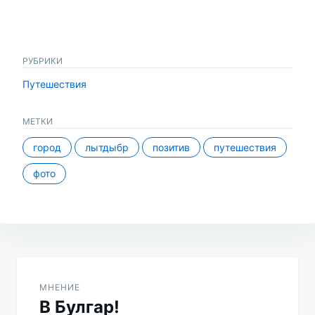
РУБРИКИ
Путешествия
МЕТКИ
город
лытдыбр
позитив
путешествия
фото
Навигация
по
МНЕНИЕ
В Булгар!