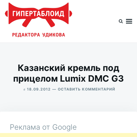
Перейти
Искать:
к
содержимому
Гипертаблоид редактора Удикова
Фотоблог человека мира
Казанский кремль под
прицелом Lumix DMC G3
в
ДЛЯ
18.09.2012
ОСТАВИТЬ КОММЕНТАРИЙ
КАЗАНСК
ALEKSANDR
КРЕМЛЬ
UDIKOV
ПОД
ПРИЦЕЛО
LUMIX
DMC
Реклама от Google
G3