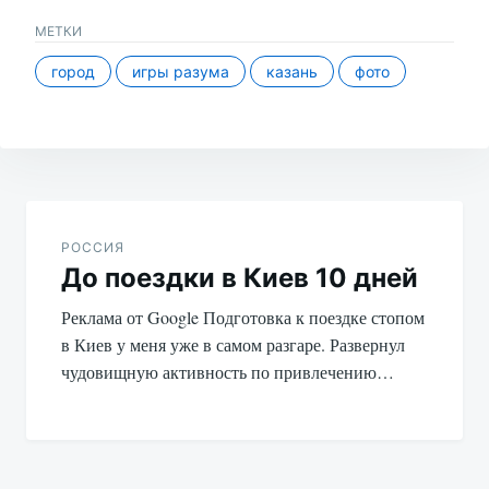
МЕТКИ
город
игры разума
казань
фото
Навигация
по
РОССИЯ
До поездки в Киев 10 дней
записям
Реклама от Google Подготовка к поездке стопом
в Киев у меня уже в самом разгаре. Развернул
чудовищную активность по привлечению…