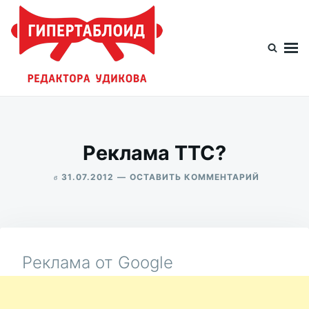
Перейти
Искать:
к
содержимому
Гипертаблоид редактора Удикова
Фотоблог человека мира
Реклама ТТС?
в
ДЛЯ
31.07.2012
ОСТАВИТЬ КОММЕНТАРИЙ
РЕКЛАМА
ALEKSANDR
ТТС?
UDIKOV
Реклама от Google