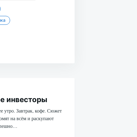
ика
е инвесторы
е утро. Завтрак, кофе. Сюжет
омят на всём и раскупают
спешно…