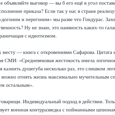
не объявляйте выговор — вы б его ещё в угол постав
сполнение приказа? Если так у нас в стране реализ
«догоним и перегоним» мы разве что Гондурас. Захо
ственность? Ну не знаю, это наивность каких-то гал
раничащая с идиотизмом.
 к месту — книга с откровениями Сафарова. Цитата 
я СМИ: «Средневековая жестокость имела логично
я казнить душегуба несколько раз, это слишком лег
о можно отнять жизнь максимально мучительным с
ем остальным».
товарищи. Индивидуальный подход в действии. Толь
вует военная контрразведка с пойманными шпиона