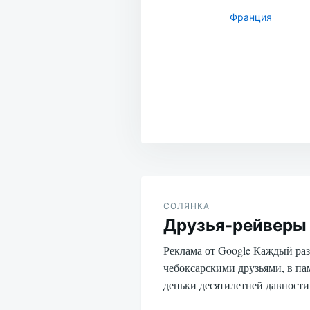
квартал Eco-tatar.r
Франция
Казань Автостат К
Казань…
Навигация
по
СОЛЯНКА
Друзья-рейверы
записям
Реклама от Google Каждый раз 
чебоксарскими друзьями, в п
деньки десятилетней давнос