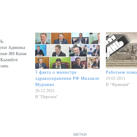
Ь,
тат Админка
нные ЯН-Kazan
azanfirst
зань
вда-Казань
3 факта о министре
Работаем пом
изнес-онлайн
здравоохранения РФ Михаиле
19.03.2011
ь Коммерсант-
Мурашко
В "Франция"
ейл.ру PRO
26.12.2021
ерфакс-
В "Персона"
azanweek.ru
vto.ru/ ФАР-
нные Регнум-
u Вовремя.ру
и деньги ГТРК
" Деловой
МЕТКИ