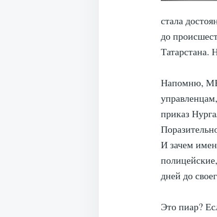
стала достоя
до происшест
Татарстана. Н
Напомню, МВ
управленцам,
приказ Нурга
Поразительно
И зачем имен
полицейские,
дней до свое
Это пиар? Ес