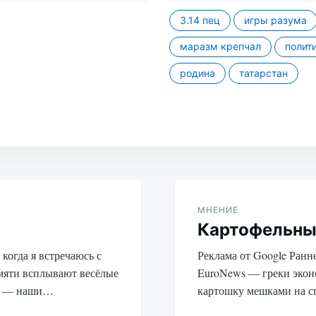
u Известия-
азань-Times
3.14 пец
игры разума
маразм крепчал
полит
родина
татарстан
МНЕНИЕ
Картофельны
когда я встречаюсь с
Реклама от Google Ранне
амяти всплывают весёлые
EuroNews — греки экон
ти — наши…
картошку мешками на 