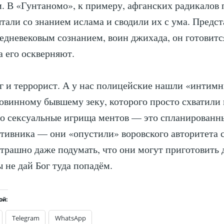
. В «Гунтаномо», к примеру, афганских радикалов
али со знанием ислама и сводили их с ума. Предс
редневековым сознанием, воин джихада, он готовитс
а его оскверняют.
г и террорист. А у нас полицейские нашли «интимн
повинному бывшему зеку, которого просто схватили 
то сексуальные игрища ментов — это спланированн
тивника — они «опустили» воровского авторитета с
Страшно даже подумать, что они могут приготовить д
ы не дай Бог туда попадём.
ой:
Telegram
WhatsApp