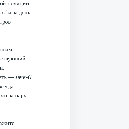
ной полиции
кобы за день
тров
стным
етствующий
и.
ять — зачем?
всегда
ми за пару
кажите