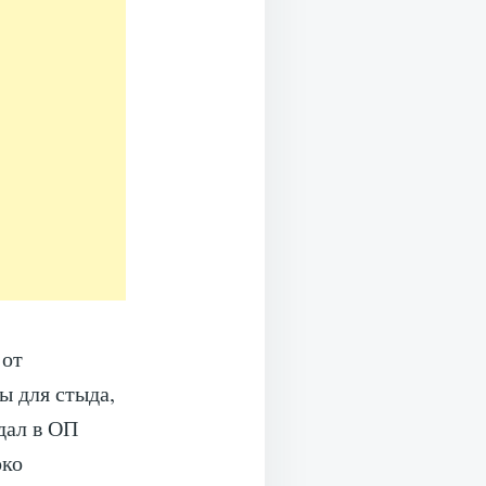
 от
ы для стыда,
дал в ОП
око