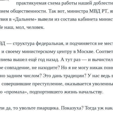
практикуемая схема работы нашей доблест
нием общественности. Так вот, министра МВД РТ, я
вия в «Дальнем» вывели из состава кабинета минис
е наш, мол, человек.
Д — структура федеральная, и подчиняется не ме
 и своему министерскому центру в Москве. Соотв
лиева вышел ещё год назад. А тут раз — и вычистил
е совпадение, не находите? Но я не могу никак пон
но задним числом? Это дань традиции? У нас ведь 
 совершившие преступление, оказывается уволенны
го «промаха», подпортившего жизнь начальству.
ли да, то увольте пиарщика. Показуха? Тогда уж на