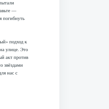
 пытали
тавьте —
я погибнуть
ый» подход к
на улице. Это
ый акт против
о звёздами
ля нас с