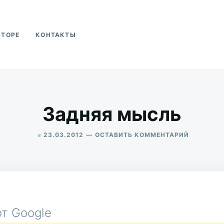
ВТОРЕ
КОНТАКТЫ
ва
Задняя мысль
в
ДЛЯ
23.03.2012
ОСТАВИТЬ КОММЕНТАРИЙ
ЗАДНЯЯ
ALEKSANDR
МЫСЛЬ
UDIKOV
т Google