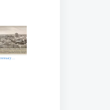
аленьку…