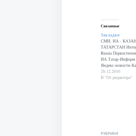
Связанные
Закладки
СМИ, ИА - КАЗАН
ТАТАРСТАН Интер
Russia Первостепе
ИА Татар-Информ K
Яндекс-новости-Ка
Комсомольская пра
28.12.2010
Вечерняя Казань Б
В "От редактора"
Эхо Москвы-Казан
Казань Новости м
ГОРОД Казань Инт
Поволжье 116.ру K
Автотат.ру www.ta
Казань Второстепе
Казань TatCenter.r
Inkazan.ru Время 
"Россия-Татарстан
РУБРИКИ