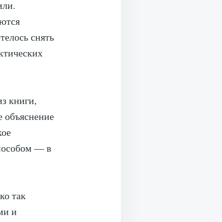
или.
уются
телось снять
актических
из книги,
е объяснение
кое
пособом — в
ко так
ми и