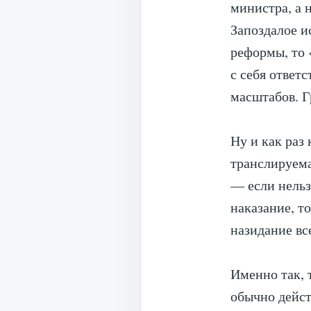
министра, а 
Запоздалое и
реформы, то 
с себя ответ
масштабов. Г
Ну и как раз
транслируема
— если нельз
наказание, т
назидание вс
Именно так, 
обычно дейст