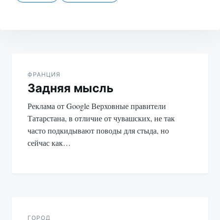
Навигация
по
ФРАНЦИЯ
Задняя мысль
записям
Реклама от Google Верховные правители
Татарстана, в отличие от чувашских, не так
часто подкидывают поводы для стыда, но
сейчас как…
ГОРОД