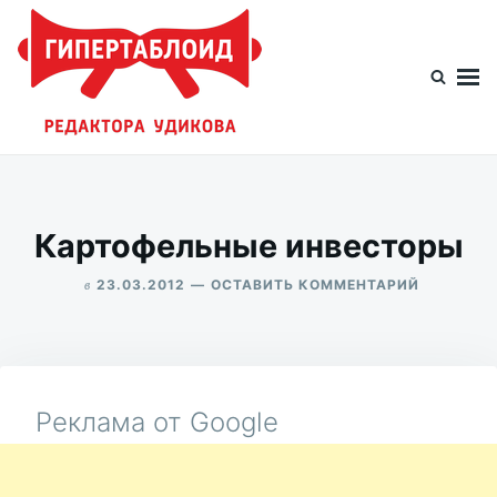
Перейти
Искать:
к
содержимому
Гипертаблоид редактора Удикова
Фотоблог человека мира
Картофельные инвесторы
в
ДЛЯ
23.03.2012
ОСТАВИТЬ КОММЕНТАРИЙ
КАРТОФЕ
ALEKSANDR
ИНВЕСТО
UDIKOV
Реклама от Google