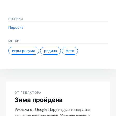
РУБРИКИ
Персона
МЕТКИ
игры разума
родина
фото
Навигация
по
ОТ РЕДАКТОРА
Зима пройдена
записям
Реклама от Google Пару недель назад Лиза
случайно разбила чашку. Уютную чашку с