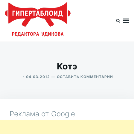
Перейти
Искать:
к
содержимому
Гипертаблоид редактора Удикова
Фотоблог человека мира
Котэ
в
ДЛЯ
04.03.2012
ОСТАВИТЬ КОММЕНТАРИЙ
КОТЭ
ALEKSANDR
UDIKOV
Реклама от Google