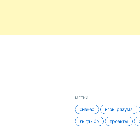
МЕТКИ
бизнес
игры разума
лытдыбр
проекты