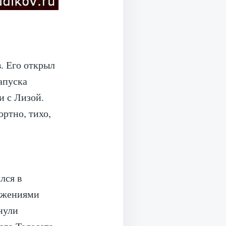
. Его открыл
апуска
и с Лизой.
ортно, тихо,
лся в
ложениями
нули