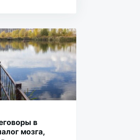
еговоры в
иалог мозга,