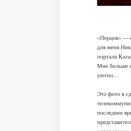
«Перцов» — о
для меня Ни
портала Kaza
Мне больше н
уютно…
Это фото я с
телекоммуник
последнее в
представител