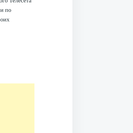
ого Телесета
и по
моих