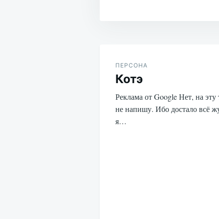
Навигация
по
ПЕРСОНА
Котэ
записям
Реклама от Google Нет, на эту
не напишу. Ибо достало всё ж
я…