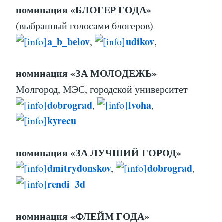
номинация «БЛОГЕР ГОДА»
(выбранный голосами блогеров)
a_b_belov
udikov
,
,
номинация «ЗА МОЛОДЕЖЬ»
Молгород, МЭС, городской университет
dobrograd
lvoha
,
,
kyrecu
номинация «ЗА ЛУЧШИЙ ГОРОД»
dmitrydonskov
dobrograd
,
,
rendi_3d
номинация «ФЛЕЙМ ГОДА»