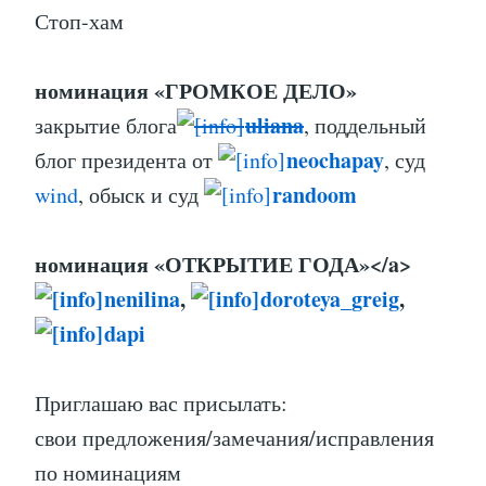
Стоп-хам
номинация «ГРОМКОЕ ДЕЛО»
uliana
закрытие блога
, поддельный
neochapay
блог президента от
, суд
randoom
wind
, обыск и суд
номинация «ОТКРЫТИЕ ГОДА»</a>
nenilina
,
doroteya_greig
,
dapi
Приглашаю вас присылать:
свои предложения/замечания/исправления
по номинациям