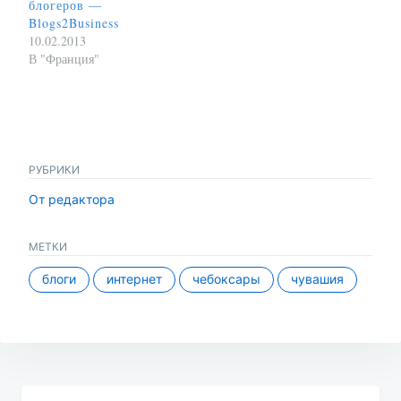
блогеров —
Blogs2Business
10.02.2013
В "Франция"
РУБРИКИ
От редактора
МЕТКИ
блоги
интернет
чебоксары
чувашия
Навигация