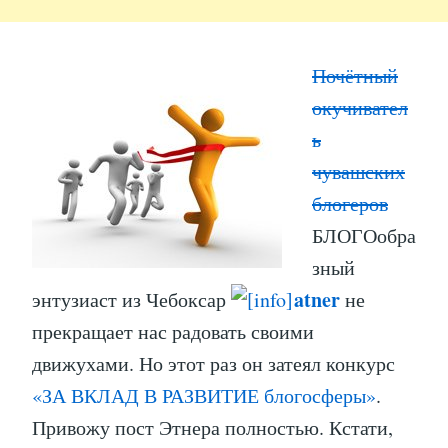
Почётный
окучивател
ь
чувашских
блогеров
БЛОГОобра
зный
atner
энтузиаст из Чебоксар
не
прекращает нас радовать своими
движухами. Но этот раз он затеял конкурс
«ЗА ВКЛАД В РАЗВИТИЕ блогосферы»
.
Привожу пост Этнера полностью. Кстати,