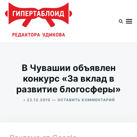
Перейти
Искать:
к
содержимому
Гипертаблоид редактора Удикова
Фотоблог человека мира
В Чувашии объявлен
конкурс «За вклад в
развитие блогосферы»
в
ДЛЯ
22.12.2010
ОСТАВИТЬ КОММЕНТАРИЙ
В
ALEKSANDR
ЧУВАШИИ
UDIKOV
ОБЪЯВЛЕ
КОНКУРС
«ЗА
ВКЛАД