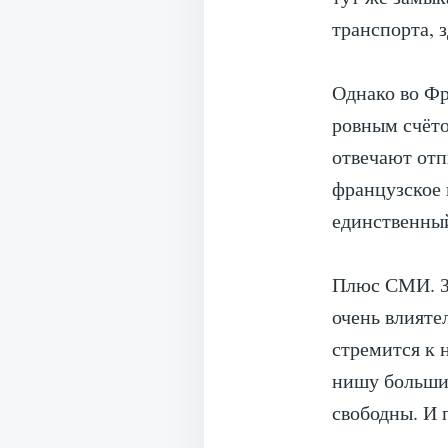
транспорта, 
Однако во Фр
ровным счёто
отвечают отп
французское 
единственны
Плюс СМИ. Зд
очень влияте
стремится к 
нишу больших
свободны. И