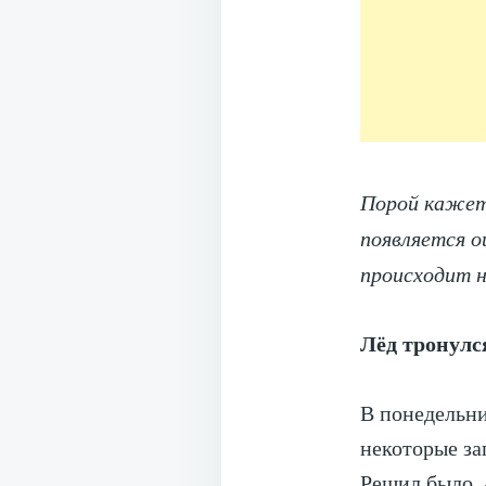
Порой кажетс
появляется о
происходит 
Лёд тронулс
В понедельни
некоторые за
Решил было, 