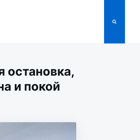
я остановка,
а и покой
Я,
КА,