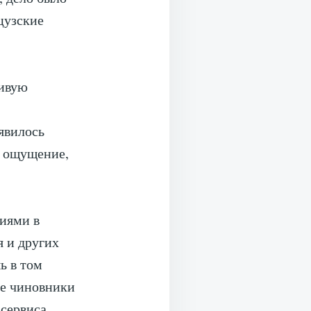
цузские
ливую
явилось
я ощущение,
иями в
я и других
ь в том
ие чиновники
сервиса,