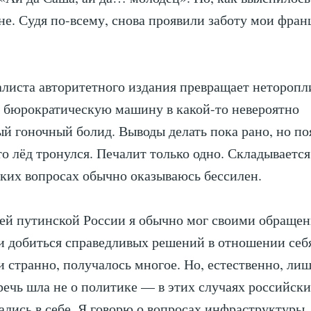
мне. Судя по-всему, снова проявили заботу мои фран
листа авторитетного издания превращает нетороп
 бюрократическую машину в какой-то невероятно
й гоночный болид. Выводы делать пока рано, но по
о лёд тронулся. Печалит только одно. Складываетс
таких вопросах обычно оказываюсь бессилен.
ей путинской России я обычно мог своими обращен
и добиться справедливых решений в отношении себ
и странно, получалось многое. Но, естественно, лиш
 речь шла не о политике — в этих случаях российск
ались в себе. Я говорю о вопросах инфраструктуры, 