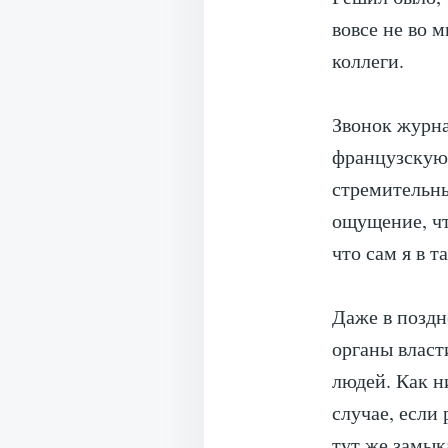
вовсе не во 
коллеги.
Звонок журна
французскую
стремительны
ощущение, чт
что сам я в 
Даже в поздн
органы власт
людей. Как н
случае, если
тут же замык