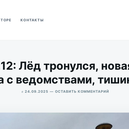
ВТОРЕ
КОНТАКТЫ
ва
2: Лёд тронулся, нова
 с ведомствами, тишин
в
ДЛЯ
24.09.2025
ОСТАВИТЬ КОММЕНТАРИЙ
СОЛЯНКА
ALEKSANDR
№212:
UDIKOV
ЛЁД
ТРОНУЛС
НОВАЯ
ОСТАНОВ