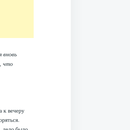
я вновь
, что
а к вечеру
оряться.
, дело было