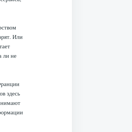
рством
орят. Или
тает
 ли не
Франции
ов здесь
занимают
нформации