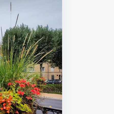
КА
ВАМИ,