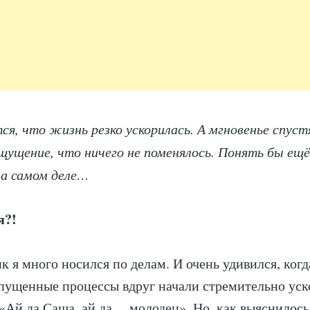
я, что жизнь резко ускорилась. А мгновенье спуст
щущение, что ничего не поменялось. Понять бы ещё
на самом деле…
я?!
к я много носился по делам. И очень удивился, когд
пущенные процессы вдруг начали стремительно уск
«Ай да Саша, ай да… молодец». Но, как выяснилось