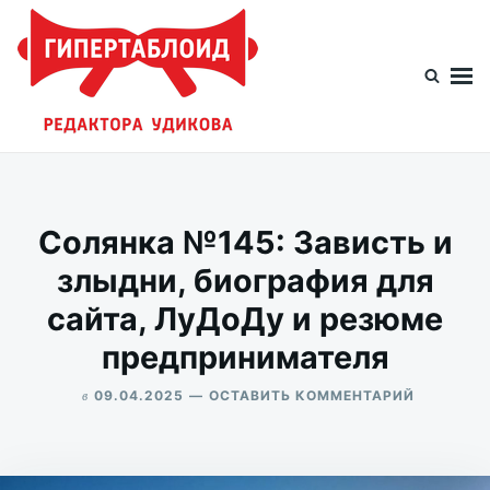
Перейти
Искать:
к
содержимому
Гипертаблоид редактора Удикова
Фотоблог человека мира
Солянка №145: Зависть и
злыдни, биография для
сайта, ЛуДоДу и резюме
предпринимателя
в
ДЛЯ
09.04.2025
ОСТАВИТЬ КОММЕНТАРИЙ
СОЛЯНКА
ALEKSANDR
№145:
UDIKOV
ЗАВИСТЬ
И