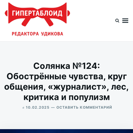
Перейти
Искать:
к
содержимому
Гипертаблоид редактора Удикова
Фотоблог человека мира
Солянка №124:
Обострённые чувства, круг
общения, «журналист», лес,
критика и популизм
в
ДЛЯ
10.02.2025
ОСТАВИТЬ КОММЕНТАРИЙ
СОЛЯНКА
ALEKSANDR
№124:
UDIKOV
ОБОСТРЁ
ЧУВСТВА,