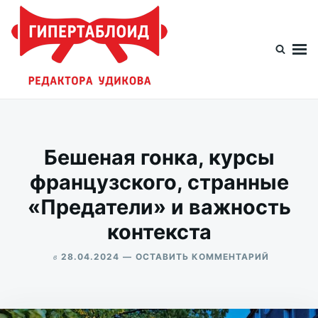
Перейти
Искать:
к
содержимому
Гипертаблоид редактора Удикова
Фотоблог человека мира
Бешеная гонка, курсы
французского, странные
«Предатели» и важность
контекста
в
ДЛЯ
28.04.2024
ОСТАВИТЬ КОММЕНТАРИЙ
БЕШЕНАЯ
ALEKSANDR
ГОНКА,
UDIKOV
КУРСЫ
ФРАНЦУЗ