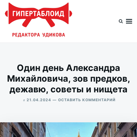
Перейти
Искать:
к
содержимому
Гипертаблоид редактора Удикова
Фотоблог человека мира
Один день Александра
Михайловича, зов предков,
дежавю, советы и нищета
в
ДЛЯ
21.04.2024
ОСТАВИТЬ КОММЕНТАРИЙ
ОДИН
ALEKSANDR
ДЕНЬ
UDIKOV
АЛЕКСАН
МИХАЙЛО
ЗОВ
ПРЕДКОВ,