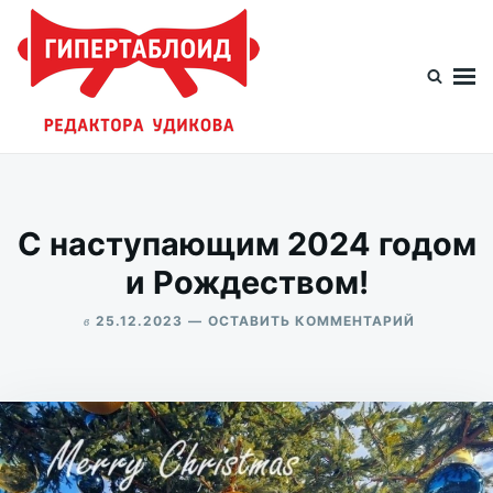
Перейти
Искать:
к
содержимому
Гипертаблоид редактора Удикова
Фотоблог человека мира
С наступающим 2024 годом
и Рождеством!
в
ДЛЯ
25.12.2023
ОСТАВИТЬ КОММЕНТАРИЙ
С
ALEKSANDR
НАСТУП
UDIKOV
2024
ГОДОМ
И
РОЖДЕСТ