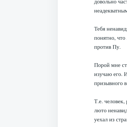
довольно час
неадекватны
Тебя ненавидя
понятно, что
против Пу.
Порой мне ст
изучаю его. И
призывного в
Т.е. человек
люто ненавид
уехал из стр