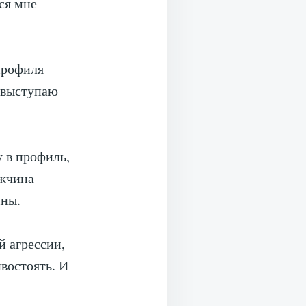
ся мне
 профиля
о выступаю
у в профиль,
ужчина
йны.
й агрессии,
востоять. И