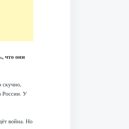
, что они
 скучно,
з России. У
дёт война. Но