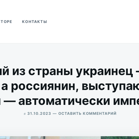
ВТОРЕ
КОНТАКТЫ
ва
 из страны украинец 
 а россиянин, выступа
 — автоматически имп
в
ДЛЯ
31.10.2023
ОСТАВИТЬ КОММЕНТАРИЙ
СБЕЖАВ
ALEKSANDR
ИЗ
UDIKOV
СТРАНЫ
УКРАИНЕ