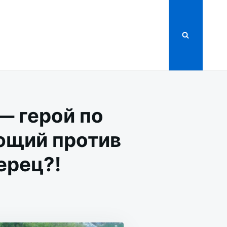
— герой по
ющий против
ерец?!
ШИЙ
Ц