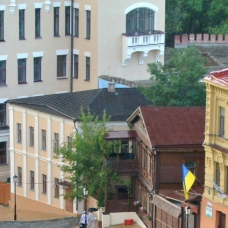
—
ГЕРОЙ
ПО
УМОЛЧАН
А
РОССИЯН
ВЫСТУП
ПРОТИВ
ВОЙНЫ
—
АВТОМАТ
ИМПЕРЕЦ?