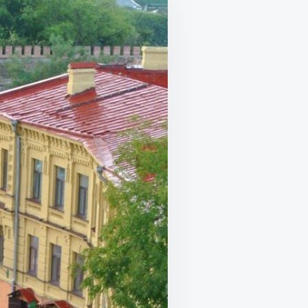
ИЮ,
ИН,
АЮЩИЙ
ИЧЕСКИ
!