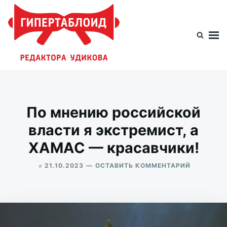
Перейти
Искать:
к
содержимому
Гипертаблоид редактора Удикова
Фотоблог человека мира
По мнению российской
власти я экстремист, а
ХАМАС — красавчики!
в
ДЛЯ
21.10.2023
ОСТАВИТЬ КОММЕНТАРИЙ
ПО
ALEKSANDR
МНЕНИЮ
UDIKOV
РОССИЙС
ВЛАСТИ
Я
ЭКСТРЕМ