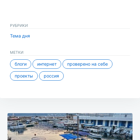
РУБРИКИ
Тема дня
МЕТКИ
блоги
интернет
проверено на себе
проекты
россия
Навигация
по