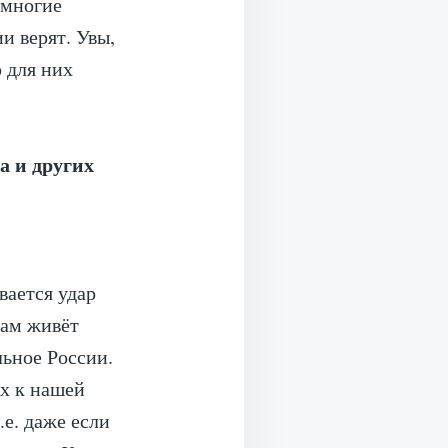
 многие
 верят. Увы,
 для них
 и других
вается удар
там живёт
ьное России.
их к нашей
.е. даже если