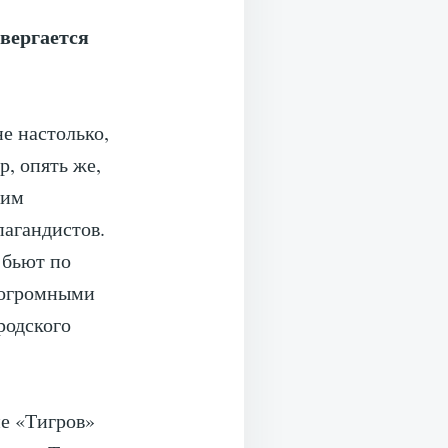
вергается
е настолько,
р, опять же,
 им
пагандистов.
 бьют по
 огромными
родского
не «Тигров»