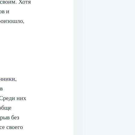
 своим. Хотя
ов и
роизошло,
чники,
в
 Среди них
обще
рыв без
се своего