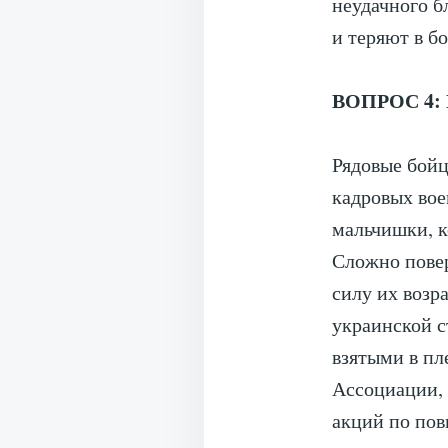
неудачного б
и теряют в бо
ВОПРОС 4: П
Рядовые бойц
кадровых вое
мальчишки, к
Сложно повер
силу их возр
украинской с
взятыми в пл
Ассоциации, 
акций по пов