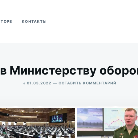
ВТОРЕ
КОНТАКТЫ
ва
ов Министерству оборо
в
ДЛЯ
01.03.2022
ОСТАВИТЬ КОММЕНТАРИЙ
5
ALEKSANDR
ВОПРОСО
UDIKOV
МИНИСТЕ
ОБОРОНЫ
РОССИИ