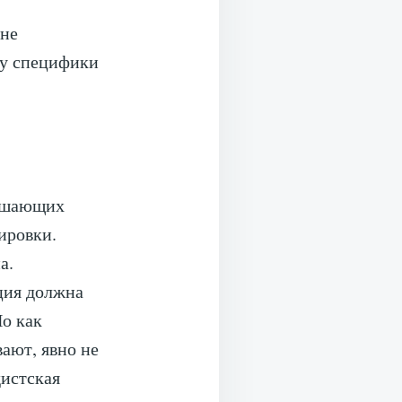
ине
лу специфики
нушающих
ировки.
а.
ция должна
о как
ают, явно не
дистская