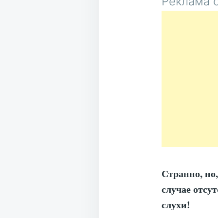
Реклама о
Странно, но
случае отсу
слухи!