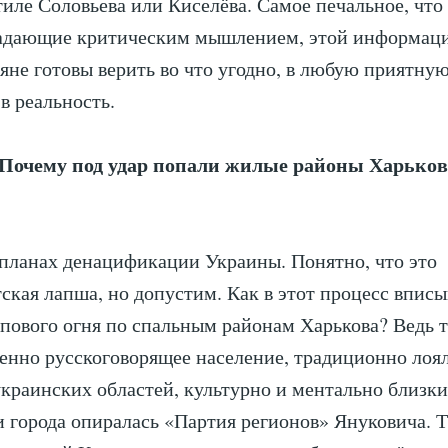
стиле Соловьева или Киселёва. Самое печальное, что
ладающие критическим мышлением, этой информации
яне готовы верить во что угодно, в любую приятную
 в реальность.
очему под удар попали жилые районы Харькова
 планах денацификации Украины. Понятно, что это
ская лапша, но допустим. Как в этот процесс вписы
лпового огня по спальным районам Харькова? Ведь 
нно русскоговорящее население, традиционно лоял
украинских областей, культурно и ментально близк
ти города опиралась «Партия регионов» Януковича. Т