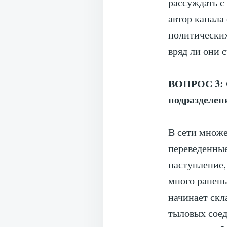
рассуждать с
автор канала 
политических
вряд ли они 
ВОПРОС 3: 
подразделен
В сети множе
переведенные
наступление,
много ранены
начинает скл
тыловых соед