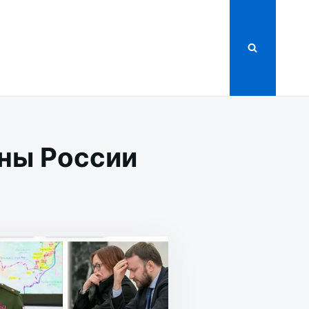
ны России
В
РСТВУ