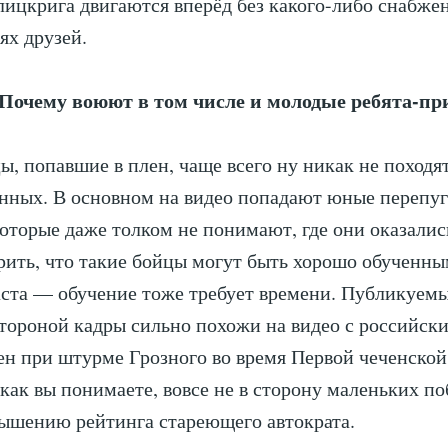
лицкрига двигаются вперёд без какого-либо снабже
ях друзей.
очему воюют в том числе и молодые ребята-п
ы, попавшие в плен, чаще всего ну никак не походя
нных. В основном на видео попадают юные перепу
оторые даже толком не понимают, где они оказались
ить, что такие бойцы могут быть хорошо обученны
аста — обучение тоже требует времени. Публикуем
тороной кадры сильно похожи на видео с российск
ен при штурме Грозного во время Первой чеченской
как вы понимаете, вовсе не в сторону маленьких п
ышению рейтинга стареющего автократа.