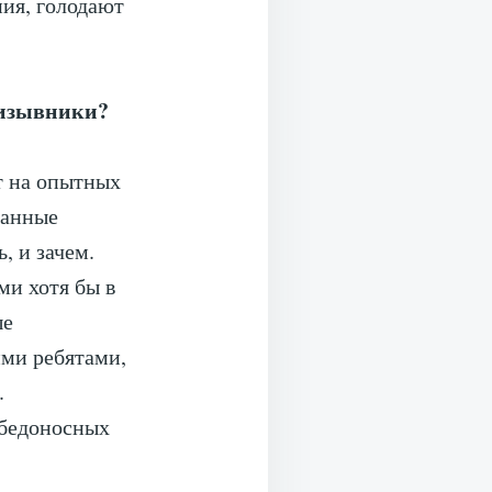
ния, голодают
ризывники?
т на опытных
ганные
, и зачем.
ми хотя бы в
ые
ими ребятами,
.
обедоносных