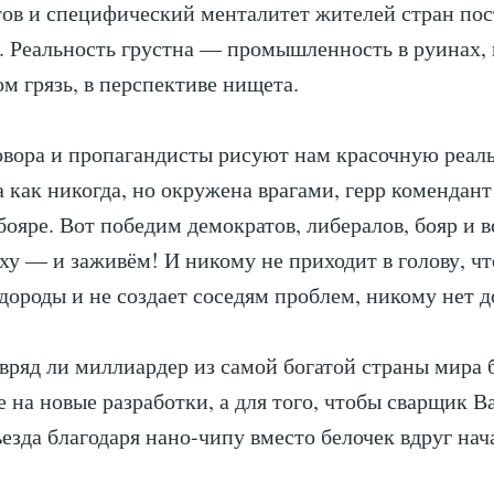
ов и специфический менталитет жителей стран пос
. Реальность грустна — промышленность в руинах, 
ом грязь, в перспективе нищета.
овора и пропагандисты рисуют нам красочную реал
 как никогда, но окружена врагами, герр комендант 
ояре. Вот победим демократов, либералов, бояр и вс
ху — и заживём! И никому не приходит в голову, чт
одороды и не создает соседям проблем, никому нет до
 вряд ли миллиардер из самой богатой страны мира 
 на новые разработки, а для того, чтобы сварщик В
ъезда благодаря нано-чипу вместо белочек вдруг нач