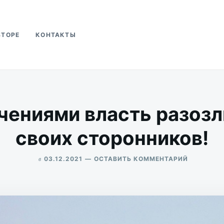
ВТОРЕ
КОНТАКТЫ
ва
чениями власть разозл
своих сторонников!
в
ДЛЯ
03.12.2021
ОСТАВИТЬ КОММЕНТАРИЙ
QR-
ALEKSANDR
ОГРАНИЧ
UDIKOV
ВЛАСТЬ
РАЗОЗЛИ
МНОГИХ
СВОИХ