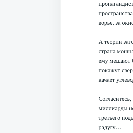
пропагандист
пространства
ворье, за окн
А теории заг
страна мощна
ему мешают б
покажут свер
качает углев
Согласитесь,
миллиарды не
третьего под
радугу…