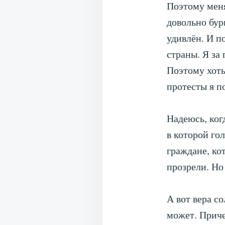
Поэтому меня
довольно бур
удивлён. И п
страны. Я за
Поэтому хоть
протесты я 
Надеюсь, ког
в которой го
граждане, ко
прозрели. Но
А вот вера с
может. Приче