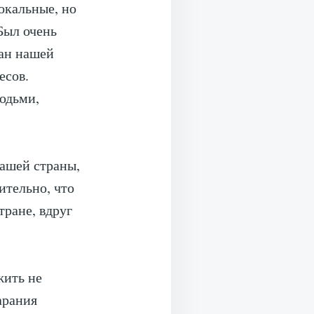
окальные, но
Был очень
дан нашей
есов.
юдьми,
нашей страны,
ительно, что
тране, вдруг
жить не
арания