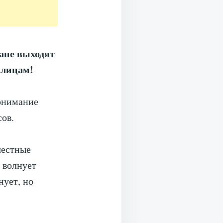
ане выходят
 лицам!
понимание
сов.
 честные
 волнует
нует, но