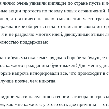
 лично очень удивили кипящие по стране пусть и л
ные акции протеста по поводу новых ограничений. 
онял, что я ничего не знаю о мышлении части граж
 гражданское общество и за отстаивание своих интер
 я и не разделяю многих идей, движущими этими л
полностью поддерживаю.
да-нибудь мы окажемся рядом в борьбе за будущее 
лос каждого гражданина будет важен! Для меня удив
торые напрочь игнорировали все, что происходит в с
 лучше позже, чем никогда.
олидной части населения в теории заговора не трево
м, как мне кажется, у этого есть две причины — ст