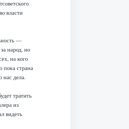
тсоветского
во власти
ьность —
за народ, но
ех, на кого
о пока страна
 нас дела.
будет тратить
алера из
ал видеть