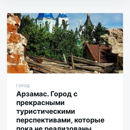
Навигация
по
записям
ГОРОД
Арзамас. Город с
прекрасными
туристическими
перспективами, которые
пока не реализованы