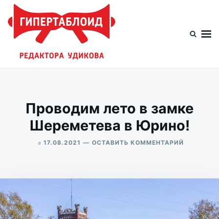
Перейти
Искать:
к
содержимому
Гипертаблоид редактора Удикова
Фотоблог человека мира
Проводим лето в замке
Шереметева в Юрино!
в
ДЛЯ
17.08.2021
ОСТАВИТЬ КОММЕНТАРИЙ
ПРОВОДИ
ALEKSANDR
ЛЕТО
UDIKOV
В
ЗАМКЕ
ШЕРЕМЕТ
В
ЮРИНО!