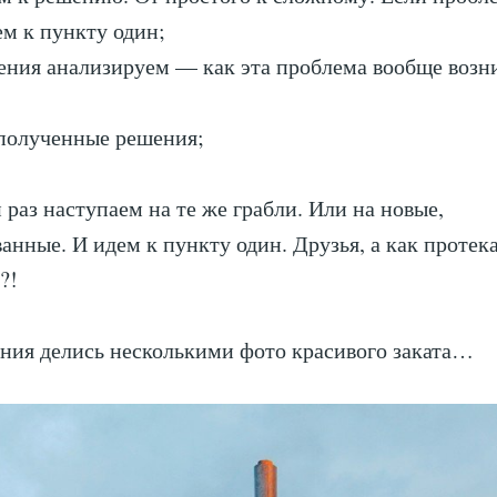
ем к пункту один;
ения анализируем — как эта проблема вообще возн
 полученные решения;
раз наступаем на те же грабли. Или на новые,
нные. И идем к пункту один. Друзья, а как протека
?!
ния делись несколькими фото красивого заката…