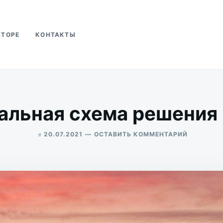
ВТОРЕ
КОНТАКТЫ
ва
альная схема решения
в
ДЛЯ
20.07.2021
ОСТАВИТЬ КОММЕНТАРИЙ
УНИВЕРС
ALEKSANDR
СХЕМА
UDIKOV
РЕШЕНИЯ
ПРОБЛЕМ