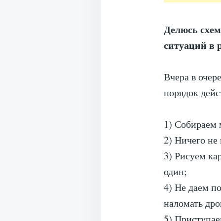
Делюсь схем
ситуаций в 
Вчера в очер
порядок дейс
1) Собираем
2) Ничего не
3) Рисуем ка
один;
4) Не даем п
наломать дро
5) Приступае