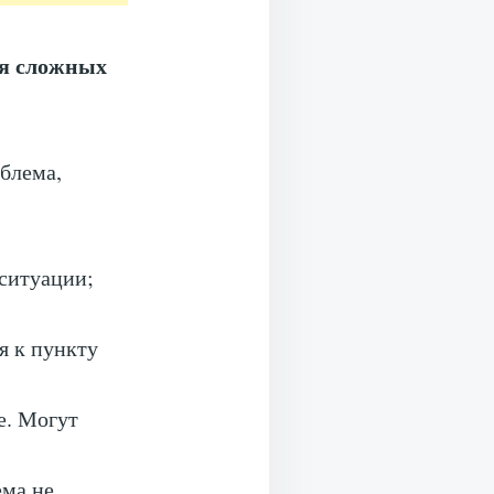
ия сложных
облема,
ситуации;
я к пункту
е. Могут
ема не