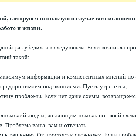
ой, которую я использую в случае возникновен
работе и жизни.
едной раз убедился в следующем. Если возникла пр
твий такой:
 максимум информации и компетентных мнений по 
 предпринимаем под эмоциями. Пусть утрясется;
ртину проблемы. Если нет даже схемы, возвращаемс
олномочий людям, желающим помочь по своей схем
в. Проблема ваша, вам и отвечать;
м к решению. От простого к сложному. Если пробл