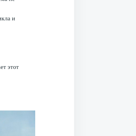
икла и
ет этот