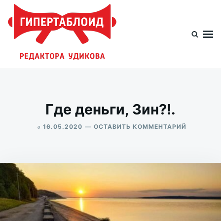
Перейти
Искать:
к
содержимому
Гипертаблоид редактора Удикова
Фотоблог человека мира
Где деньги, Зин?!.
в
ДЛЯ
16.05.2020
ОСТАВИТЬ КОММЕНТАРИЙ
ГДЕ
ALEKSANDR
ДЕНЬГИ,
UDIKOV
ЗИН?!.