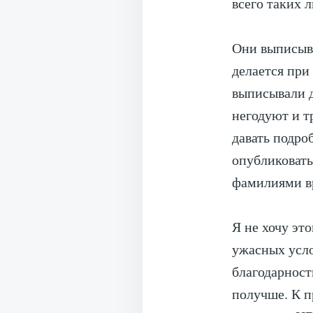
всего таких 
Они выписыва
делается при
выписывали д
негодуют и т
давать подр
опубликовать
фамилиями вр
Я не хочу это
ужасных усло
благодарност
получше. К п