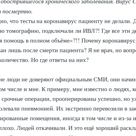
 обострившегося хронического заболевания. Вирус 
я посмертно.
дно, что тесты на коронавирус пациенту не делали. 
 томографию, подключали ли ИВЛ?! Где все эти де
я помощь в полном объёме»?!! Почему коронавирус
ан лишь после смерти пациента? Я не врач, но вопр
количество. Но где ответы на них?
гие люди не доверяют официальным СМИ, они начи
том числе и мне. К примеру, мне известно о людях, 
 срочные операции, прооперированы успешно, но у
олевали пневмонией. Их экстренно перевозили в з
лированные помещения, иногда в том числе и из-за 
плохо. Людей откачивали. И это ещё хороший раскл