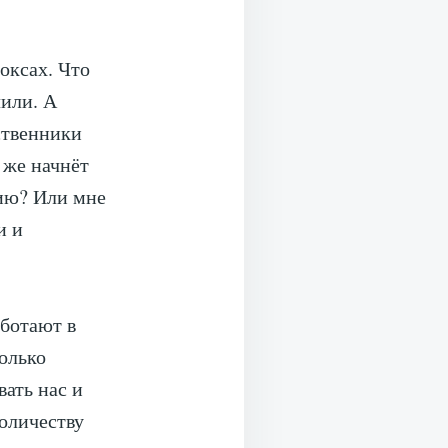
оксах. Что
чили. А
ственники
 же начнёт
ию? Или мне
и и
аботают в
олько
ать нас и
количеству