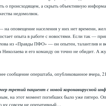
ть о происходящем, а скрыть объективную информ
ества недомолвок.
— на оповещение населения у них нет времени, же
остает опыта в работе с новостями. Если так — при
лова из «Правды ПФО» — он опытен, талантлив и в
а Николаева и его команду он точно не обидит. А ж
нее сообщение оперштаба, опубликованное вчера, 21
мер третий пациент с новой коронавирусной инф
ым, на этот момент погибших было уже пятеро. О
о ну совсем не оперативный…