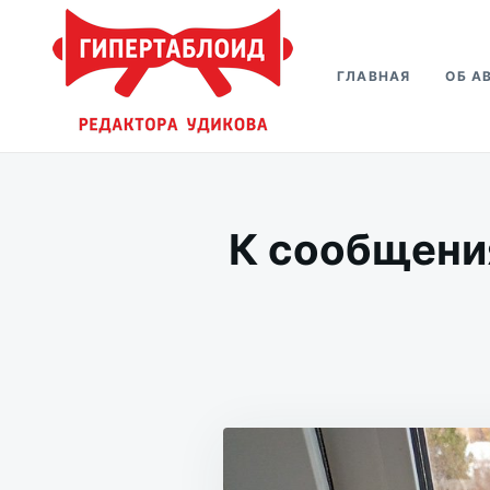
Перейти
Искать:
к
ГЛАВНАЯ
ОБ А
содержимому
Гипертаблоид редактора Удико
Фотоблог человека мира
К сообщени