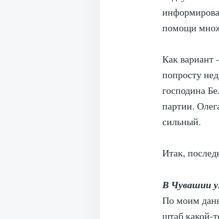
информирова
помощи множ
Как вариант 
попросту нед
господина Бе
партии. Олег
сильный.
Итак, послед
В Чувашии у
По моим данн
штаб какой-т