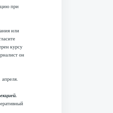
ацию при
лания или
гласите
ерен курсу
урналист он
 апреля.
екцией.
перативный