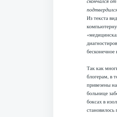
скончался от
подтвердилс
Из текста ви
компьютерную
«медицинска
диагностиров
бесконечное 
Так как мно
блогерам, в 
привезены на
больнице заб
боксах в изо
становилось 