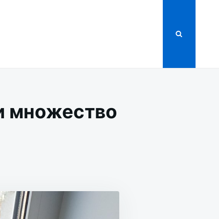
и множество
НИЯМ
ВА
И
ТВО
В!