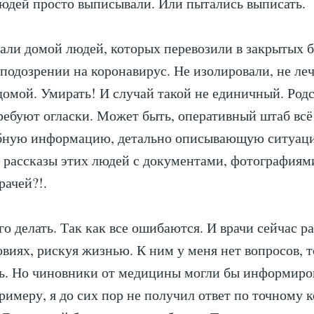
людей просто выписывали. Или пытались выписать.
ли домой людей, которых перевозили в закрытых б
 подозрении на коронавирус. Не изолировали, не ле
омой. Умирать! И случай такой не единичный. Род
ребуют огласки. Может быть, оперативный штаб всё
обную информацию, детально описывающую ситуац
 рассказы этих людей с документами, фотографиям
ачей?!.
го делать. Так как все ошибаются. И врачи сейчас р
виях, рискуя жизнью. К ним у меня нет вопросов, т
ь. Но чиновники от медицины могли бы информиров
римеру, я до сих пор не получил ответ по точному 