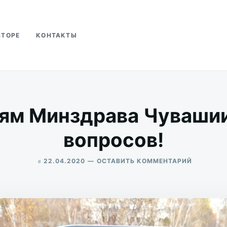
ВТОРЕ
КОНТАКТЫ
ва
ям Минздрава Чуваши
вопросов!
в
ДЛЯ
22.04.2020
ОСТАВИТЬ КОММЕНТАРИЙ
К
ALEKSANDR
СООБЩЕ
UDIKOV
МИНЗДРА
ЧУВАШИ
МНОЖЕС
ВОПРОСО