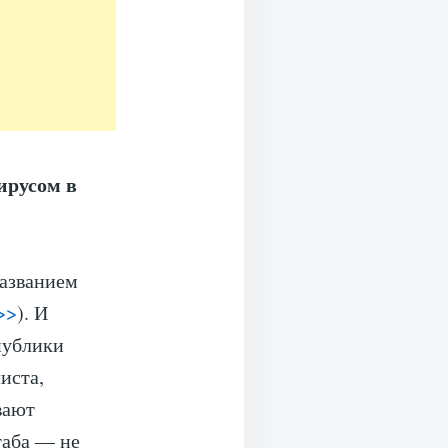
ирусом в
названием
>>
). И
публики
иста,
вают
таба — не