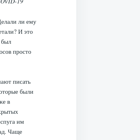
COVID-19
Делали ли ему
тали? И это
 был
осов просто
нают писать
которые были
же в
акрытых
испуга им
ад. Чаще