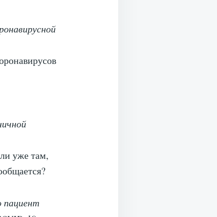
оронавирусной
Коронавирусов
ничной
ли уже там,
сообщается?
о пациент