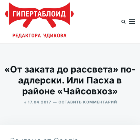
Перейти
Искать:
к
содержимому
Гипертаблоид редактора Удикова
Фотоблог человека мира
«От заката до рассвета» по-
адлерски. Или Пасха в
районе «Чайсовхоз»
в
ДЛЯ
17.04.2017
ОСТАВИТЬ КОММЕНТАРИЙ
«ОТ
ALEKSANDR
ЗАКАТА
UDIKOV
ДО
РАССВЕТА
ПО-
АДЛЕРСКИ