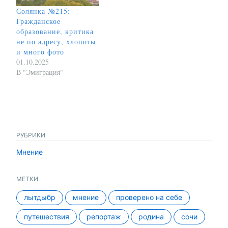
Солянка №215:
Гражданское
образование, критика
не по адресу, хлопоты
и много фото
01.10.2025
В "Эмиграция"
РУБРИКИ
Мнение
МЕТКИ
лытдыбр
мнение
проверено на себе
путешествия
репортаж
родина
сочи