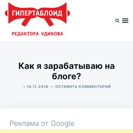
Перейти
Искать:
к
содержимому
Гипертаблоид редактора Удикова
Фотоблог человека мира
Как я зарабатываю на
блоге?
в
ДЛЯ
16.11.2016
ОСТАВИТЬ КОММЕНТАРИЙ
КАК
ALEKSANDR
Я
UDIKOV
ЗАРАБАТ
НА
БЛОГЕ?
Реклама от Google