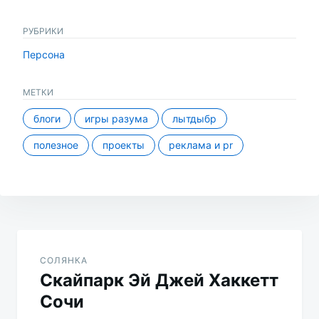
РУБРИКИ
Персона
МЕТКИ
блоги
игры разума
лытдыбр
полезное
проекты
реклама и pr
Навигация
по
СОЛЯНКА
Скайпарк Эй Джей Хаккетт
записям
Сочи