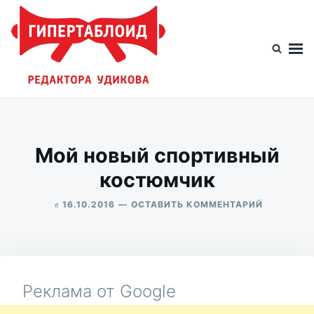
Перейти
Искать:
к
содержимому
Гипертаблоид редактора Удикова
Фотоблог человека мира
Мой новый спортивный
костюмчик
в
ДЛЯ
16.10.2016
ОСТАВИТЬ КОММЕНТАРИЙ
МОЙ
ALEKSANDR
НОВЫЙ
UDIKOV
СПОРТИВ
КОСТЮМЧ
Реклама от Google