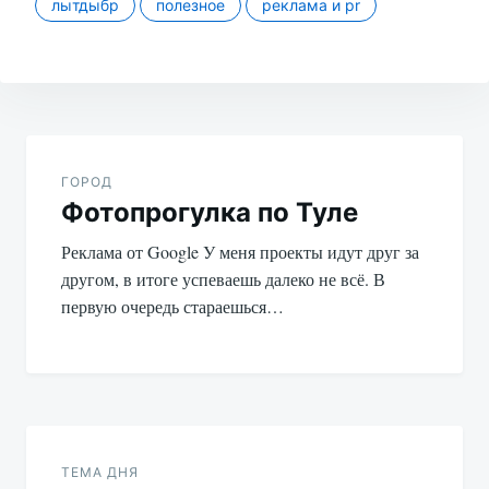
лытдыбр
полезное
реклама и pr
Навигация
по
ГОРОД
Фотопрогулка по Туле
записям
Реклама от Google У меня проекты идут друг за
другом, в итоге успеваешь далеко не всё. В
первую очередь стараешься…
ТЕМА ДНЯ