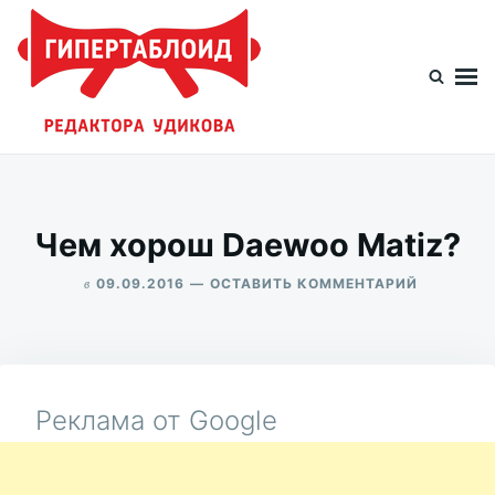
Перейти
Искать:
к
содержимому
Гипертаблоид редактора Удикова
Фотоблог человека мира
Чем хорош Daewoo Matiz?
в
ДЛЯ
09.09.2016
ОСТАВИТЬ КОММЕНТАРИЙ
ЧЕМ
ALEKSANDR
ХОРОШ
UDIKOV
DAEWOO
MATIZ?
Реклама от Google