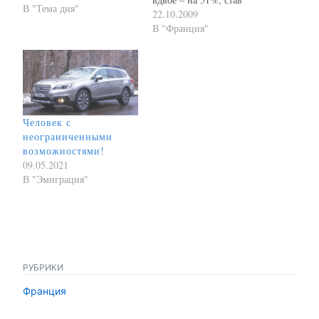
В "Тема дня"
лидером по падению
22.10.2009
среди пятнадцати
В "Франция"
крупнейших рынков
мира. Эксперты
Ассоциации
Европейского Бизнеса
автопроизводителей не
обнадеживают - в
Человек с
четвертом квартале
неограниченными
текущего года ситуация
возможностями!
вряд ли улучшится. Всего
09.05.2021
за 9 месяцев в России
В "Эмиграция"
было реализовано…
РУБРИКИ
Франция