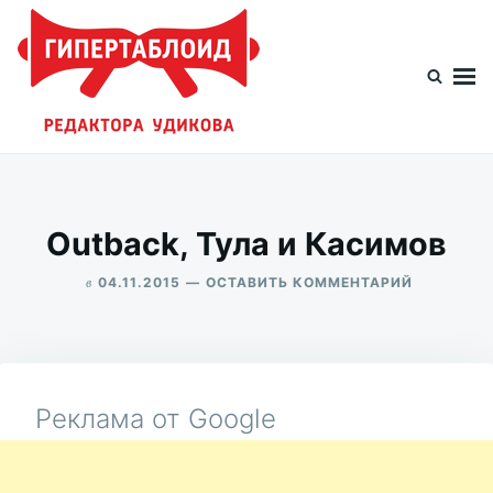
Перейти
Искать:
к
содержимому
Гипертаблоид редактора Удикова
Фотоблог человека мира
Outback, Тула и Касимов
в
ДЛЯ
04.11.2015
ОСТАВИТЬ КОММЕНТАРИЙ
OUTBACK,
ALEKSANDR
ТУЛА
UDIKOV
И
КАСИМОВ
Реклама от Google