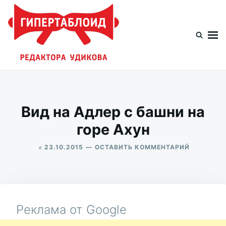
Перейти
Искать:
к
содержимому
Гипертаблоид редактора Удикова
Фотоблог человека мира
Вид на Адлер с башни на
горе Ахун
в
ДЛЯ
23.10.2015
ОСТАВИТЬ КОММЕНТАРИЙ
ВИД
ALEKSANDR
НА
UDIKOV
АДЛЕР
С
БАШНИ
НА
Реклама от Google
ГОРЕ
АХУН