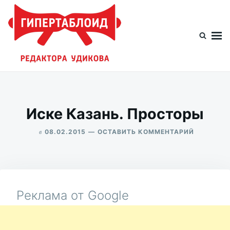
Перейти
Искать:
к
содержимому
Гипертаблоид редактора Удикова
Фотоблог человека мира
Иске Казань. Просторы
в
ДЛЯ
08.02.2015
ОСТАВИТЬ КОММЕНТАРИЙ
ИСКЕ
ALEKSANDR
КАЗАНЬ.
UDIKOV
ПРОСТОР
Реклама от Google