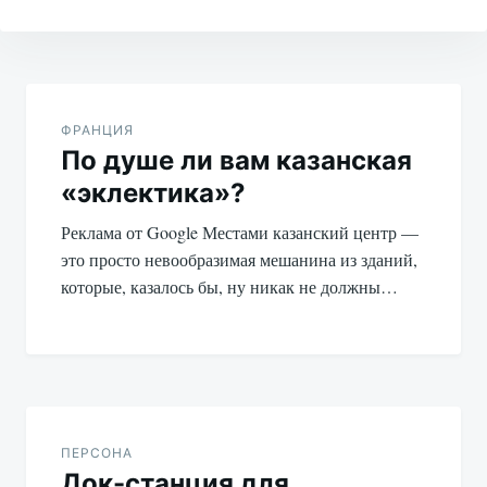
Навигация
по
ФРАНЦИЯ
По душе ли вам казанская
записям
«эклектика»?
Реклама от Google Местами казанский центр —
это просто невообразимая мешанина из зданий,
которые, казалось бы, ну никак не должны…
ПЕРСОНА
Док-станция для