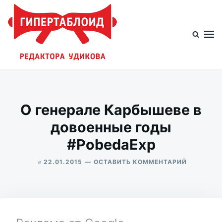
Перейти
Искать:
к
содержимому
Гипертаблоид редактора Удикова
Фотоблог человека мира
О генерале Карбышеве в
довоенные годы
#PobedaExp
в
ДЛЯ
22.01.2015
ОСТАВИТЬ КОММЕНТАРИЙ
О
ALEKSANDR
ГЕНЕРАЛЕ
UDIKOV
КАРБЫШЕ
В
ДОВОЕНН
ГОДЫ