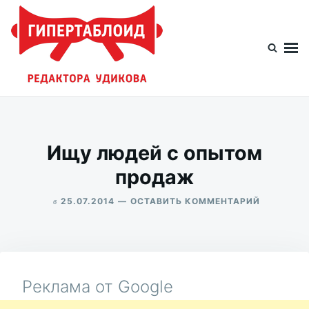
Перейти
Искать:
к
содержимому
Гипертаблоид редактора Удикова
Фотоблог человека мира
Ищу людей с опытом
продаж
в
ДЛЯ
25.07.2014
ОСТАВИТЬ КОММЕНТАРИЙ
ИЩУ
ALEKSANDR
ЛЮДЕЙ
UDIKOV
С
ОПЫТОМ
ПРОДАЖ
Реклама от Google