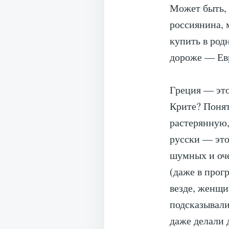
Может быть, 
россиянина, 
купить в род
дороже — Евр
Греция — это
Крите? Понят
растерянную,
русски — это
шумных и оче
(даже в прог
везде, женщ
подсказывали
даже делали 