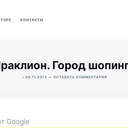
ВТОРЕ
КОНТАКТЫ
ва
раклион. Город шопин
в
ДЛЯ
09.11.2013
ОСТАВИТЬ КОММЕНТАРИЙ
ИРАКЛИОН
ALEKSANDR
ГОРОД
UDIKOV
ШОПИНГА
т Google