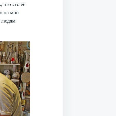
 что это её
но на мой
ь людям