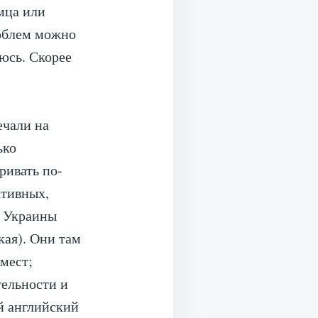
мца или
роблем можно
юсь. Скорее
ечали на
ько
ривать по-
ктивных,
с Украины
кая). Они там
мест;
тельности и
ый английский