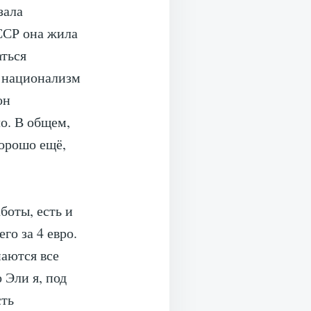
зала
ССР она жила
аться
о национализм
он
ло. В общем,
Хорошо ещё,
боты, есть и
го за 4 евро.
наются все
 Эли я, под
сть