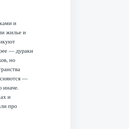
тками и
ли жилье и
тикуют
орее — дураки
ов, но
транства
ъясняются —
о иначе.
ах и
али про