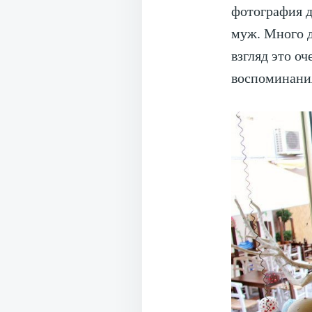
фотография д
муж. Много д
взгляд это о
воспоминания