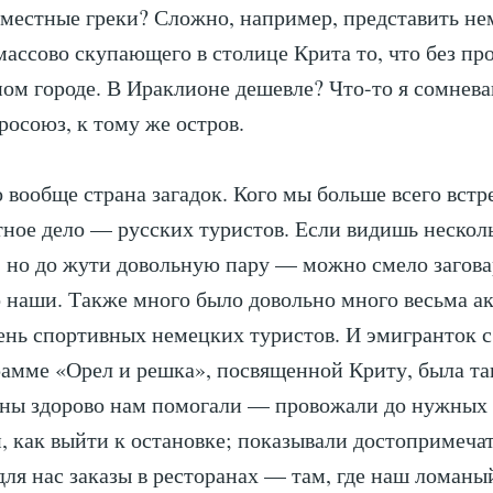
местные греки? Сложно, например, представить не
массово скупающего в столице Крита то, что без п
ном городе. В Ираклионе дешевле? Что-то я сомнева
осоюз, к тому же остров.
 вообще страна загадок. Кого мы больше всего встр
ное дело — русских туристов. Если видишь нескол
 но до жути довольную пару — можно смело загова
 наши. Также много было довольно много весьма а
нь спортивных немецких туристов. И эмигранток 
рамме «Орел и решка», посвященной Криту, была та
ины здорово нам помогали — провожали до нужных 
, как выйти к остановке; показывали достопримеча
для нас заказы в ресторанах — там, где наш ломан