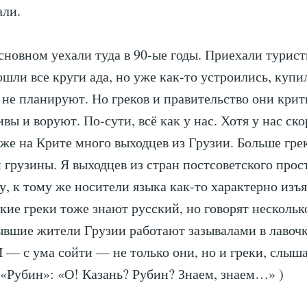
али.
сновном уехали туда в 90-ые годы. Приехали турис
ошли все круги ада, но уже как-то устроились, купи
 не планируют. Но греков и правительство они кри
ивы и воруют. По-сути, всё как у нас. Хотя у нас ск
кже на Крите много выходцев из Грузии. Больше грек
 грузины. Я выходцев из стран постсоветского прос
у, к тому же носители языка как-то характерно из
кие греки тоже знают русский, но говорят нескольк
вшие жители Грузии работают зазывалами в лавочк
И — с ума сойти — не только они, но и греки, слыш
 «Рубин»: «О! Казань? Рубин? Знаем, знаем…» )