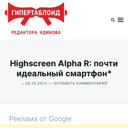
Перейти
Искать:
к
содержимому
Гипертаблоид редактора Удикова
Фотоблог человека мира
Highscreen Alpha R: почти
идеальный смартфон*
в
ДЛЯ
29.10.2013
ОСТАВИТЬ КОММЕНТАРИЙ
HIGHSCRE
ALEKSANDR
ALPHA
UDIKOV
R:
ПОЧТИ
ИДЕАЛЬН
СМАРТФО
Реклама от Google