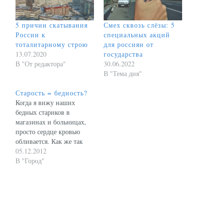
5 причин скатывания
Смех сквозь слёзы: 5
России к
специальных акций
тоталитарному строю
для россиян от
13.07.2020
государства
В "От редактора"
30.06.2022
В "Тема дня"
Старость = бедность?
Когда я вижу наших
бедных стариков в
магазинах и больницах,
просто сердце кровью
обливается. Как же так
вышло? Они всю жизнь
05.12.2012
честно работали, после
В "Город"
войны страну заново
отстраивали, а
государство с ними так.
Что делать, как им
помочь? Ведь на пенсию