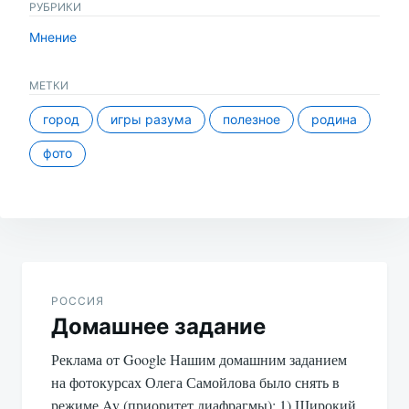
многих пенсионеров
РУБРИКИ
действительно не
Мнение
прожить. И, возможно, их
руки…
МЕТКИ
город
игры разума
полезное
родина
фото
Навигация
по
РОССИЯ
Домашнее задание
записям
Реклама от Google Нашим домашним заданием
на фотокурсах Олега Самойлова было снять в
режиме Av (приоритет диафрагмы): 1) Широкий