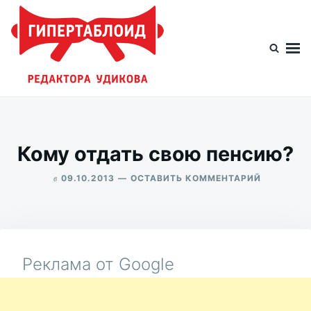
Перейти
Искать:
к
содержимому
Гипертаблоид редактора Удикова
Фотоблог человека мира
Кому отдать свою пенсию?
в
ДЛЯ
09.10.2013
ОСТАВИТЬ КОММЕНТАРИЙ
КОМУ
ALEKSANDR
ОТДАТЬ
UDIKOV
СВОЮ
ПЕНСИЮ?
Реклама от Google