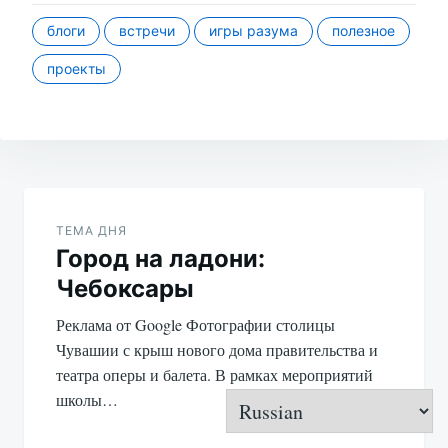
блоги
встречи
игры разума
полезное
проекты
Навигация
по
ТЕМА ДНЯ
Город на ладони:
записям
Чебоксары
Реклама от Google Фотографии столицы
Чувашии с крыш нового дома правительства и
театра оперы и балета. В рамках мероприятий
школы…