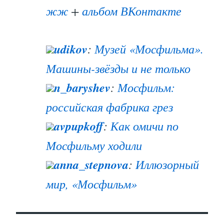
жж
+
альбом ВКонтакте
udikov
:
Музей «Мосфильма».
Машины-звёзды и не только
n_baryshev
:
Мосфильм:
российская фабрика грез
avpupkoff
:
Как омичи по
Мосфильму ходили
anna_stepnova
:
Иллюзорный
мир, «Мосфильм»