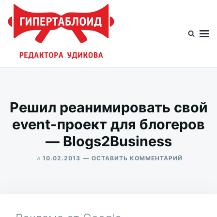
Перейти
Искать:
к
содержимому
Гипертаблоид редактора Удикова
Фотоблог человека мира
Решил реанимировать свой
event-проект для блогеров
— Blogs2Business
в
ДЛЯ
10.02.2013
ОСТАВИТЬ КОММЕНТАРИЙ
РЕШИЛ
ALEKSANDR
РЕАНИМИ
UDIKOV
СВОЙ
EVENT-
ПРОЕКТ
ДЛЯ