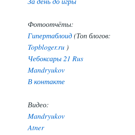
За день до игры
Фотоотчёты:
Гипертаблоид
(Топ блогов:
Topbloger.ru
)
Чебоксары 21 Rus
Mandryukov
В контакте
Видео:
Mandryukov
Atner