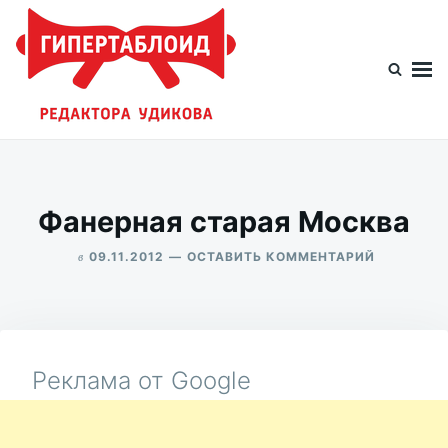
Перейти
Искать:
к
содержимому
Гипертаблоид редактора Удикова
Фотоблог человека мира
Фанерная старая Москва
в
ДЛЯ
09.11.2012
ОСТАВИТЬ КОММЕНТАРИЙ
ФАНЕРНА
ALEKSANDR
СТАРАЯ
UDIKOV
МОСКВА
Реклама от Google