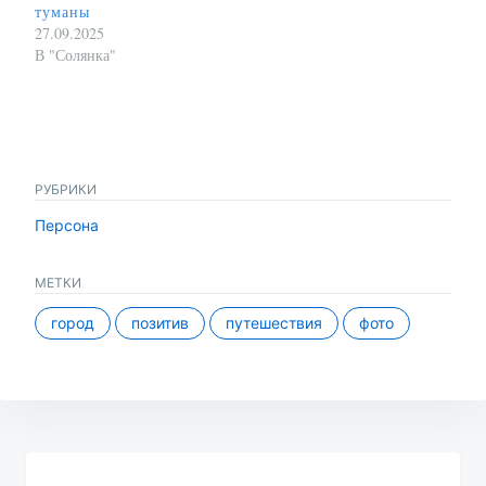
туманы
27.09.2025
В "Солянка"
РУБРИКИ
Персона
МЕТКИ
город
позитив
путешествия
фото
Навигация