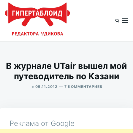
Перейти
Искать:
к
содержимому
Гипертаблоид редактора Удикова
Фотоблог человека мира
В журнале UTair вышел мой
путеводитель по Казани
в
К
05.11.2012
7 КОММЕНТАРИЕВ
ЗАПИСИ
ALEKSANDR
В
UDIKOV
ЖУРНАЛЕ
UTAIR
ВЫШЕЛ
МОЙ
Реклама от Google
ПУТЕВОДИТЕЛ
ПО