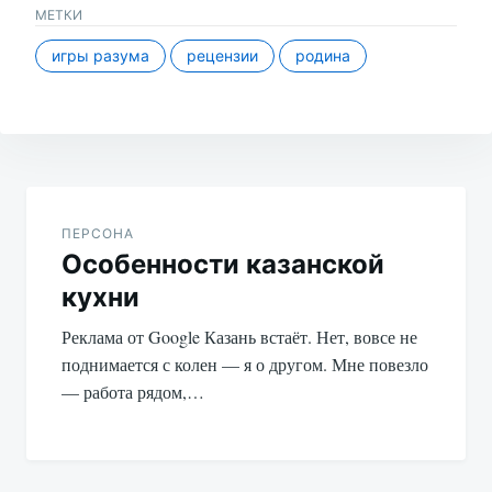
МЕТКИ
игры разума
рецензии
родина
Навигация
по
ПЕРСОНА
Особенности казанской
записям
кухни
Реклама от Google Казань встаёт. Нет, вовсе не
поднимается с колен — я о другом. Мне повезло
— работа рядом,…