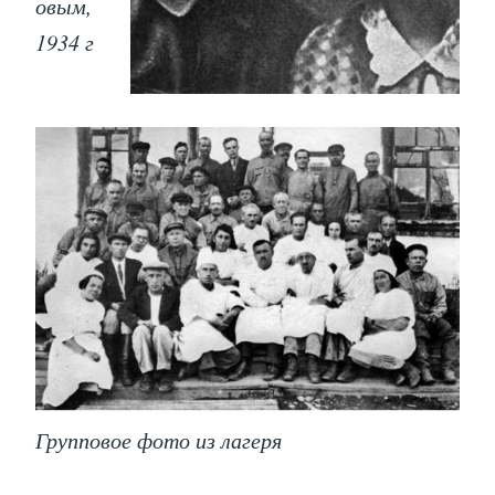
овым,
1934 г
Групповое фото из лагеря