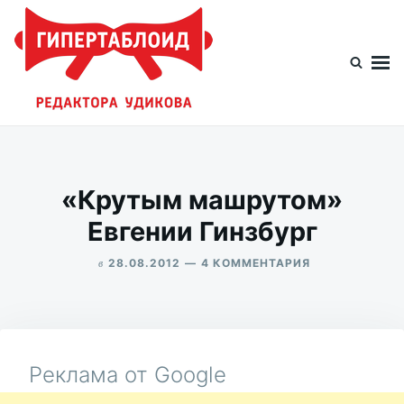
Перейти
Искать:
к
содержимому
Гипертаблоид редактора Удикова
Фотоблог человека мира
«Крутым машрутом»
Евгении Гинзбург
в
К
28.08.2012
4 КОММЕНТАРИЯ
ЗАПИСИ
ALEKSANDR
«КРУТЫМ
UDIKOV
МАШРУТОМ»
ЕВГЕНИИ
ГИНЗБУРГ
Реклама от Google