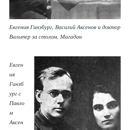
Евгения Гинзбург, Василий Аксенов и доктор
Вальтер за столом, Магадан
Евген
ия
Гинзб
ург с
Павло
м
Аксен