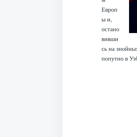
Европ
ы и,
остано
вивши
сь на знойны
попутно в Уз