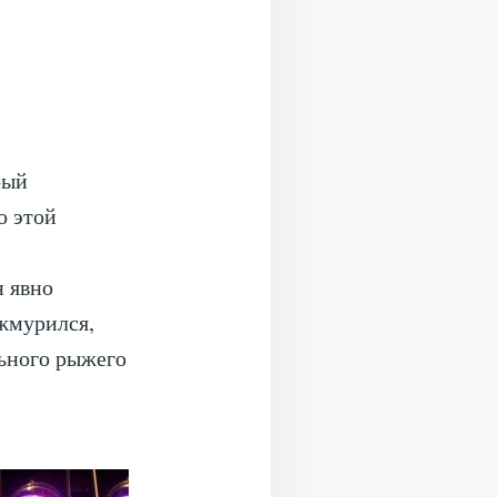
рый
о этой
н явно
жмурился,
льного рыжего