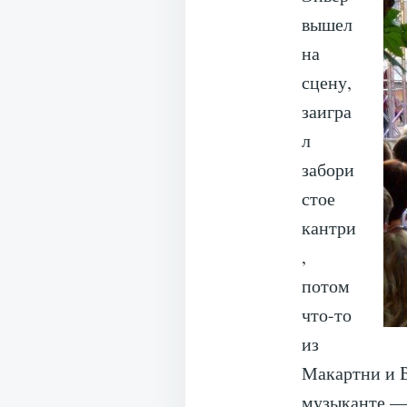
вышел
на
сцену,
заигра
л
забори
стое
кантри
,
потом
что-то
из
Макартни и Be
музыканте — 