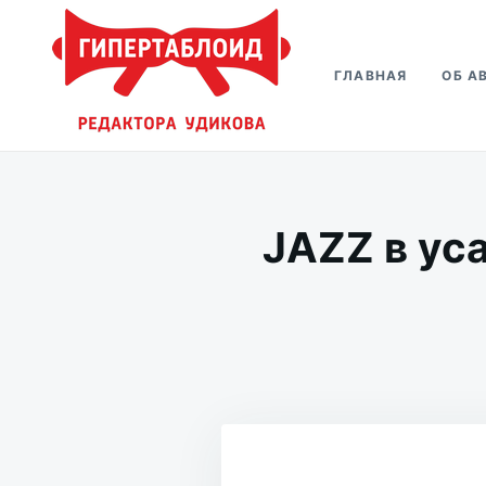
Перейти
Искать:
к
ГЛАВНАЯ
ОБ А
содержимому
Гипертаблоид редактора Удико
Фотоблог человека мира
JAZZ в ус