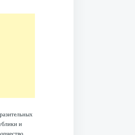
бразительных
ублики и
ворчество