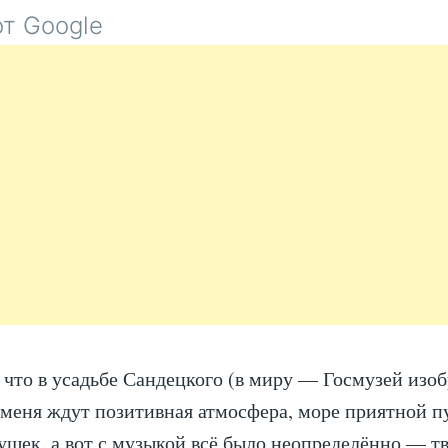
ВТОРОЙ
т Google
—
ЭНВЕР
ИЗМАЙЛОВ
, что в усадьбе Сандецкого (в миру — Госмузей изо
 меня ждут позитивная атмосфера, море приятной п
ушек, а вот с музыкой всё было неопределённо — т