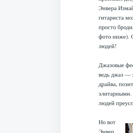
Энвера Измай
гитариста мо
просто броди
фото ниже). 
людей!
Джазовые фес
ведь джаз — 
драйва, пози
элитарными. 
людей преусп
Но вот
Энвер