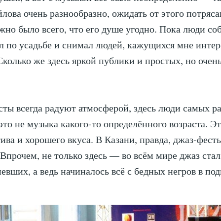
лова очень разнообразно, ожидать от этого потряс
жно было всего, что его душе угодно. Пока люди соб
л по усадьбе и снимал людей, кажущихся мне инте
Сколько же здесь яркой публики и простых, но очен
ты всегда радуют атмосферой, здесь люди самых ра
это не музыка какого-то определённого возраста. Э
тива и хорошего вкуса. В Казани, правда, джаз-фест
Впрочем, не только здесь — во всём мире джаз ста
евших, а ведь начиналось всё с бедных негров в под