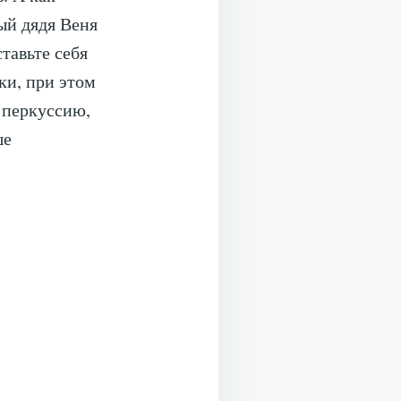
ый дядя Веня
тавьте себя
ки, при этом
 перкуссию,
ше