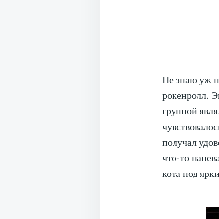
Не знаю уж п
рокенролл. Э
группой явля
чувствовалос
получал удов
что-то напев
кота под ярк