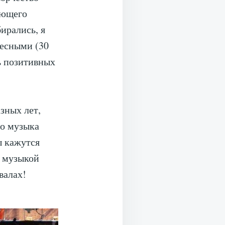
ающего
ирались, я
ресными (30
ь позитивных
зных лет,
то музыка
ы кажутся
л музыкой
валах!