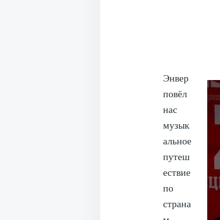
Энвер
повёл
нас
музык
альное
путеш
ествие
по
страна
м