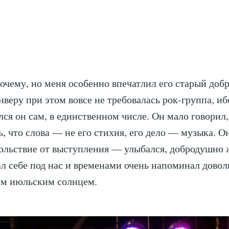
очему, но меня особенно впечатлил его старый доб
нверу при этом вовсе не требовалась рок-группа, иб
лся он сам, в единственном числе. Он мало говорил,
ь, что слова — не его стихия, его дело — музыка. О
ольствие от выступления — улыбался, добродушно 
ал себе под нас и временами очень напоминал дово
им июльским солнцем.