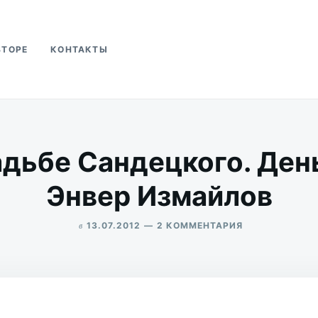
ВТОРЕ
КОНТАКТЫ
ва
адьбе Сандецкого. Ден
Энвер Измайлов
в
К
13.07.2012
2 КОММЕНТАРИЯ
ЗАПИСИ
ALEKSANDR
JAZZ
UDIKOV
В
УСАДЬБЕ
САНДЕЦКОГО.
ДЕНЬ