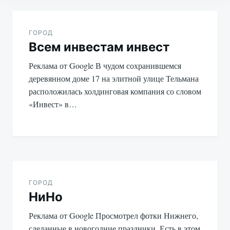
Навигация
по
ГОРОД
Всем инвестам инвест
записям
Реклама от Google В чудом сохранившемся
деревянном доме 17 на элитной улице Тельмана
расположилась холдинговая компания со словом
«Инвест» в…
ГОРОД
НиНо
Реклама от Google Просмотрел фотки Нижнего,
сделанные в новогодние праздники. Есть в этом