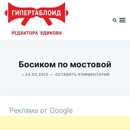
Перейти
Искать:
к
содержимому
Гипертаблоид редактора Удикова
Фотоблог человека мира
Босиком по мостовой
в
ДЛЯ
24.03.2012
ОСТАВИТЬ КОММЕНТАРИЙ
БОСИКОМ
ALEKSANDR
ПО
UDIKOV
МОСТОВО
Реклама от Google