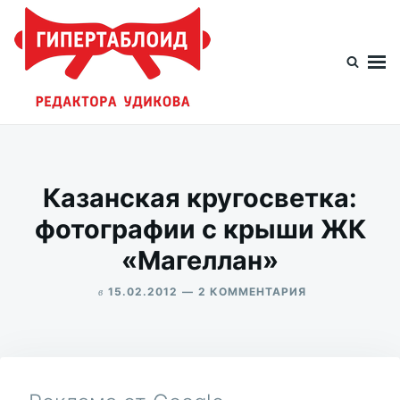
Перейти
Искать:
к
содержимому
Гипертаблоид редактора Удикова
Фотоблог человека мира
Казанская кругосветка:
фотографии с крыши ЖК
«Магеллан»
в
К
15.02.2012
2 КОММЕНТАРИЯ
ЗАПИСИ
ALEKSANDR
КАЗАНСКАЯ
UDIKOV
КРУГОСВЕТКА
ФОТОГРАФИИ
С
КРЫШИ