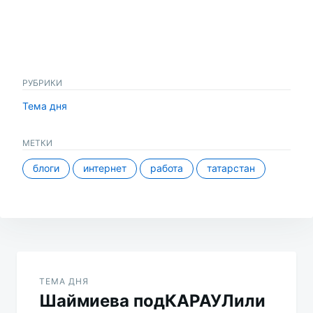
РУБРИКИ
Тема дня
МЕТКИ
блоги
интернет
работа
татарстан
Навигация
по
ТЕМА ДНЯ
Шаймиева подКАРАУЛили