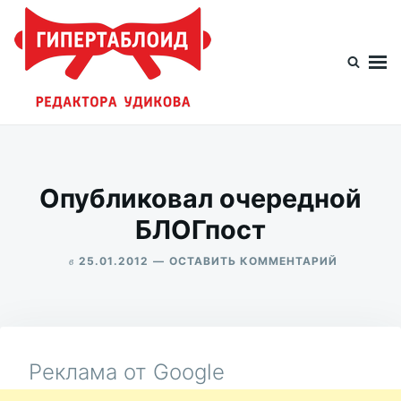
Перейти
Искать:
к
содержимому
Гипертаблоид редактора Удикова
Фотоблог человека мира
Опубликовал очередной
БЛОГпост
в
ДЛЯ
25.01.2012
ОСТАВИТЬ КОММЕНТАРИЙ
ОПУБЛИК
ALEKSANDR
ОЧЕРЕДН
UDIKOV
БЛОГПОС
Реклама от Google