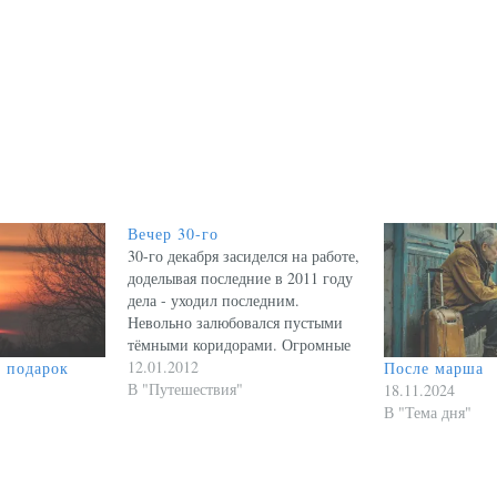
Вечер 30-го
30-го декабря засиделся на работе,
доделывая последние в 2011 году
дела - уходил последним.
Невольно залюбовался пустыми
тёмными коридорами. Огромные
безлюдные здания всегда кажутся
12.01.2012
 подарок
После марша
загадочными... Вспомнились
В "Путешествия"
18.11.2024
прошлые предновогодние дни - я
В "Тема дня"
тогда ещё совсем недолго жил в
Казани и почти не имел здесь
знакомых, не до конца отошёл от