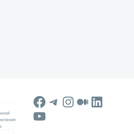
Facebook
Telegram
Instagram
Средни
Linked
YouTube
онной
омления
е.