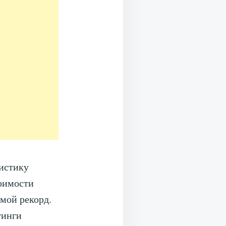
тистику
тоимости
 мой рекорд.
тинги