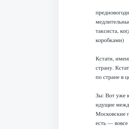
предновогодн
медлительные
таксиста, ко
коробками)
Кстати, имен
страну. Кста
по стране в 
Зы: Вот уже 
идущие между
Московские п
есть — вовс