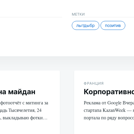
разрыва…
МЕТКИ
лытдыбр
позитив
ФРАНЦИЯ
на майдан
Корпоративн
фотоотчёт с митинга за
Реклама от Google Вчер
адь Тысячелетия, 24
стартапа KazanWeek — я
ть, выкладываю фотки…
портала по ряду вопрос