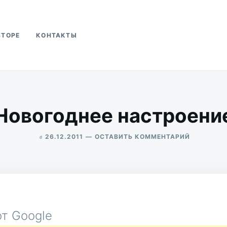
ВТОРЕ
КОНТАКТЫ
ва
Новогоднее настроени
в
ДЛЯ
26.12.2011
ОСТАВИТЬ КОММЕНТАРИЙ
НОВОГОД
ALEKSANDR
НАСТРОЕ
UDIKOV
т Google