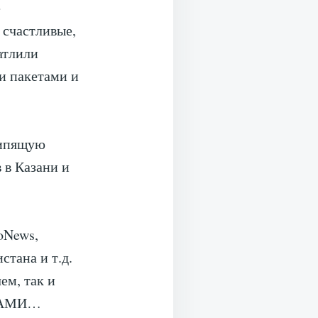
е
 счастливые,
атлили
ми пакетами и
кипящую
 в Казани и
oNews,
тана и т.д.
ем, так и
 САМИ…