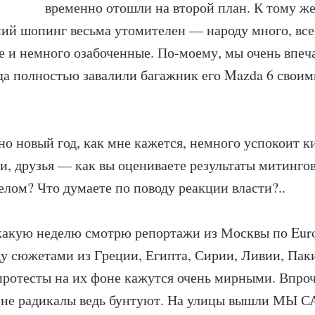
временно отошли на второй план. К тому ж
ий шопинг весьма утомителен — народу много, все
 и немного озабоченные. По-моему, мы очень впеч
гда полностью завалили багажник его Mazda 6 свои
но новый год, как мне кажется, немного успокоит 
ти, друзья — как вы оцениваете результаты митингов
целом? Что думаете по поводу реакции власти?..
какую неделю смотрю репортажи из Москвы по Eur
 сюжетами из Греции, Египта, Сирии, Ливии, Пакис
ротесты на их фоне кажутся очень мирными. Впроч
е не радикалы ведь бунтуют. На улицы вышли МЫ