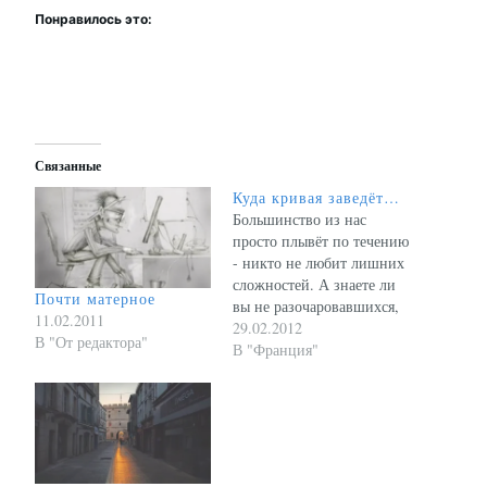
Понравилось это:
Связанные
Куда кривая заведёт…
Большинство из нас
просто плывёт по течению
- никто не любит лишних
сложностей. А знаете ли
Почти матерное
вы не разочаровавшихся,
11.02.2011
а даже преуспевших
29.02.2012
В "От редактора"
бунтарей - людей, не
В "Франция"
только не принявших
чужие установки, а
навязавших свои правила
игры?..