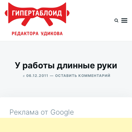
Перейти
Искать:
к
содержимому
Гипертаблоид редактора Удикова
Фотоблог человека мира
У работы длинные руки
в
ДЛЯ
06.12.2011
ОСТАВИТЬ КОММЕНТАРИЙ
У
ALEKSANDR
РАБОТЫ
UDIKOV
ДЛИННЫЕ
РУКИ
Реклама от Google