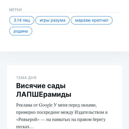
МЕТКИ
3.14 пец
игры разума
маразм крепчал
родина
Навигация
по
ТЕМА ДНЯ
Висячие сады
записям
ЛАПШЕрамиды
Реклама от Google У меня перед окнами,
примерно посередине между Издательством и
«Ривьерой» — на намытых на правом берегу
песках…