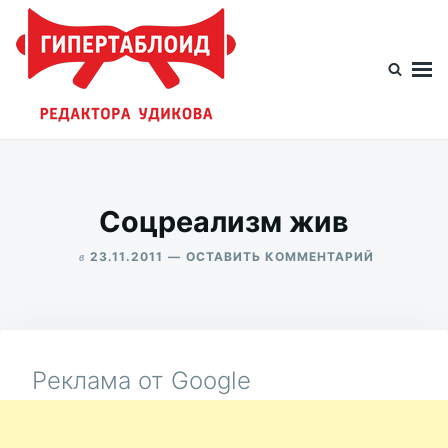
Перейти
Искать:
к
содержимому
Гипертаблоид редактора Удикова
Фотоблог человека мира
Соцреализм жив
в
ДЛЯ
23.11.2011
ОСТАВИТЬ КОММЕНТАРИЙ
СОЦРЕАЛ
ALEKSANDR
ЖИВ
UDIKOV
Реклама от Google